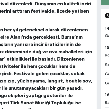
tival düzenledi. Dünyanın en kaliteli inciri
erini arttıran festivalde, ilçede yetişen
1
n her yıl geleneksel olarak düzenlenen
Ga
esire Alanı’nda gerçekleşti. Bursa’nın
arın yanı sıra incir üreticilerinin de
1
yaz döneminde dağ ve ova mahalleleri için
Ko
’ etkinlikleri ile başladı. Düzenlenen
Ka
ktiviteler ile hem çocuklar hem de
eçirdi. Festivale gelen çocuklar, sokak
Ge
 zıp zıp, yüz boyama, langırt, bouble şov,
Ga
ar ile unutamayacakları bir gün yaşadı.
1
u ekipleri yaptığı gösteriler ile
azi Türk Sanat Müziği Topluluğu ise
Ba