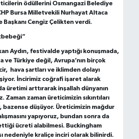
ticilerin ödüllerini Osmangazi Belediye
 CHP Bursa Milletvekili Nurhayat Altaca
 Başkanı Cengiz Çelikten verdi.
özbebeği”
an Aydın, festivalde yaptığı konuşmada,
sa ve Türkiye değil, Avrupa’nın birçok
cir, hava şartları ve iklimden dolayı
yor. İncirimiz coğrafi işaret alarak
a üretimi arttırarak inşallah dünyanın
z. Zaman zaman üreticimizin sıkıntıları
or, bazense düşüyor. Üreticimizin mağdur
çalışmasını yapıyoruz, bundan sonra da
ttiği ücreti alabilmesi. Buckingham
 nedeniyle kraliçe inciri olarak bilinirdi.