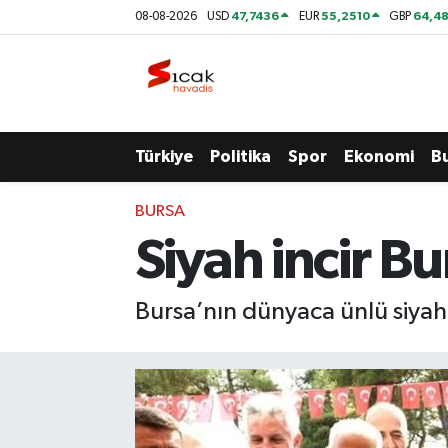
47,7436
55,2510
64,48
08-08-2026
USD
EUR
GBP
Bursa
Nöbetçi Eczaneler
Yerel
Hava Durumu
Türkiye
Politika
Spor
Ekonomi
B
Yaşam
Trafik Durumu
BURSA
Siyaset
Süper Lig Puan Durumu ve Fikstür
Siyah incir B
Politika
Tüm Manşetler
Bursa’nın dünyaca ünlü siyah i
Spor
Son Dakika Haberleri
Türkiye
Haber Arşivi
Ekonomi