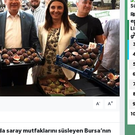
-
+
A
A
1
 saray mutfaklarını süsleyen Bursa’nın