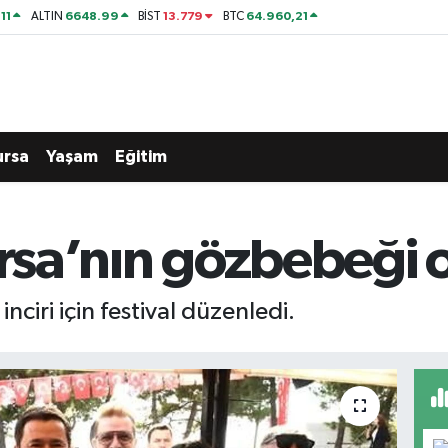
11
6648.99
13.779
64.960,21
ALTIN
BİST
BTC
ursa
Yaşam
Eğitim
ursa’nın gözbebeği 
nciri için festival düzenledi.