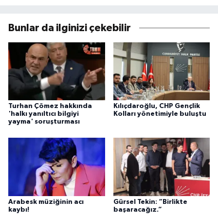
Bunlar da ilginizi çekebilir
Turhan Çömez hakkında
Kılıçdaroğlu, CHP Gençlik
'halkı yanıltıcı bilgiyi
Kolları yönetimiyle buluştu
yayma' soruşturması
Arabesk müziğinin acı
Gürsel Tekin: “Birlikte
kaybı!
başaracağız.”