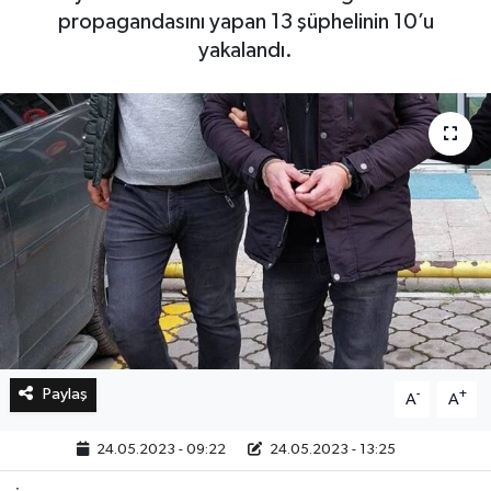
propagandasını yapan 13 şüphelinin 10’u
yakalandı.
Bilim, Teknoloji
Paylaş
-
+
A
A
24.05.2023 - 09:22
24.05.2023 - 13:25