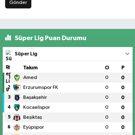
Gönder
Süper Lig Puan Durumu
Süper Lig
#
Takım
O
P
1
Amed
0
0
2
Erzurumspor FK
0
0
3
Başakşehir
0
0
4
Kocaelispor
0
0
5
Beşiktaş
0
0
6
Eyüpspor
0
0