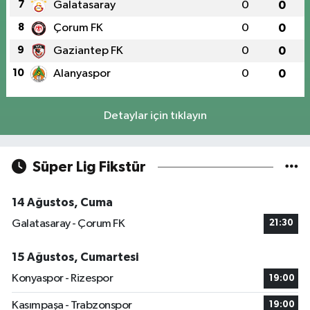
7
Galatasaray
0
0
8
Çorum FK
0
0
9
Gaziantep FK
0
0
10
Alanyaspor
0
0
Detaylar için tıklayın
Süper Lig Fikstür
14 Ağustos, Cuma
Galatasaray - Çorum FK
21:30
15 Ağustos, Cumartesi
Konyaspor - Rizespor
19:00
Kasımpaşa - Trabzonspor
19:00