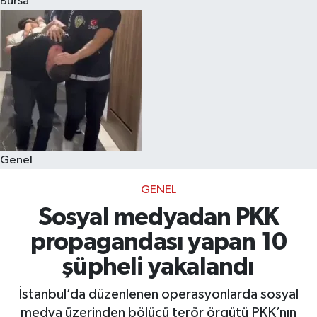
Bursa
Eğitim
Sağlık
Dünya
Magazin
Genel
Gündem
GENEL
Kültür & Sanat
Sosyal medyadan PKK
propagandası yapan 10
Teknoloji
şüpheli yakalandı
Bilim
İstanbul’da düzenlenen operasyonlarda sosyal
medya üzerinden bölücü terör örgütü PKK’nın
Genel