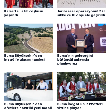
Keles'te Fetih coşkusu
Tarihi eser operasyonu! 273
yaşandı
sikke ve 18 obje ele geçirildi
Bursa Büyükşehir'den
Bursa'nın geleceğini
İnegöl'e ulaşım hamlesi
bütüncül anlayışla
planlıyoruz
Bursa Büyükşehir'den
Bursa İnegöl'ün lezzetleri
afetlere hazır iki yeni mobil
vitrine çıkıyor