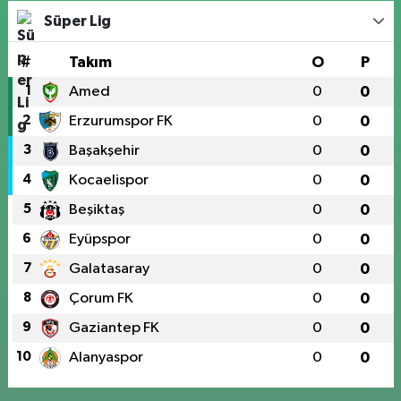
Süper Lig
#
Takım
O
P
1
Amed
0
0
2
Erzurumspor FK
0
0
3
Başakşehir
0
0
4
Kocaelispor
0
0
5
Beşiktaş
0
0
6
Eyüpspor
0
0
7
Galatasaray
0
0
8
Çorum FK
0
0
9
Gaziantep FK
0
0
10
Alanyaspor
0
0