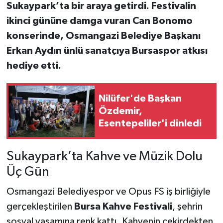
Sukaypark’ta bir araya getirdi. Festivalin
ikinci gününe damga vuran Can Bonomo
konserinde, Osmangazi Belediye Başkanı
Erkan Aydın ünlü sanatçıya Bursaspor atkısı
hediye etti.
Nilüfer'de Başkan
Özdemir,
Esentepeliler'i dinledi
Sukaypark’ta Kahve ve Müzik Dolu
Üç Gün
Osmangazi Belediyespor ve Opus FS iş birliğiyle
gerçekleştirilen
Bursa Kahve Festivali
, şehrin
sosyal yaşamına renk kattı. Kahvenin çekirdekten