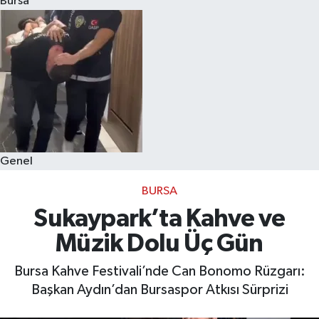
Bursa
Eğitim
Sağlık
Dünya
Magazin
Genel
Gündem
BURSA
Kültür & Sanat
Sukaypark’ta Kahve ve
Müzik Dolu Üç Gün
Teknoloji
Bursa Kahve Festivali’nde Can Bonomo Rüzgarı:
Bilim
Başkan Aydın’dan Bursaspor Atkısı Sürprizi
Genel