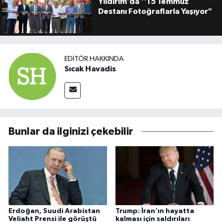
Yıldırım’da ''15 Temmuz
Destanı Fotoğraflarla Yaşıyor"
EDITÖR HAKKINDA
Sıcak Havadis
Bunlar da ilginizi çekebilir
Erdoğan, Suudi Arabistan
Trump: İran'ın hayatta
Veliaht Prensi ile görüştü
kalması için saldırıları