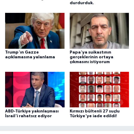
durdurduk.
Trump'ın Gazze
Papa'ya suikastının
açıklamasına yalanlama
gerçeklerinin ortaya
çıkmasını istiyorum
ABD-Türkiye yakınlaşması
Kırmızı bültenli 27 suçlu
İsrail'i rahatsız ediyor
Türkiye'ye iade edildi!