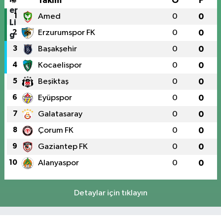
#
Takım
O
P
1
Amed
0
0
2
Erzurumspor FK
0
0
3
Başakşehir
0
0
4
Kocaelispor
0
0
5
Beşiktaş
0
0
6
Eyüpspor
0
0
7
Galatasaray
0
0
8
Çorum FK
0
0
9
Gaziantep FK
0
0
10
Alanyaspor
0
0
Detaylar için tıklayın