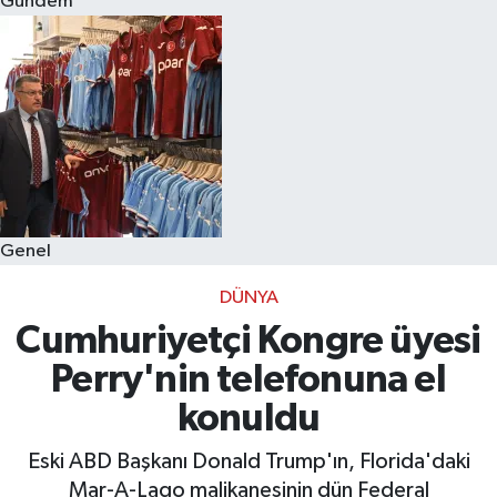
Gündem
Eğitim
Sağlık
Dünya
Magazin
Genel
Gündem
DÜNYA
Kültür & Sanat
Cumhuriyetçi Kongre üyesi
Perry'nin telefonuna el
Teknoloji
konuldu
Bilim
Eski ABD Başkanı Donald Trump'ın, Florida'daki
Mar-A-Lago malikanesinin dün Federal
Genel