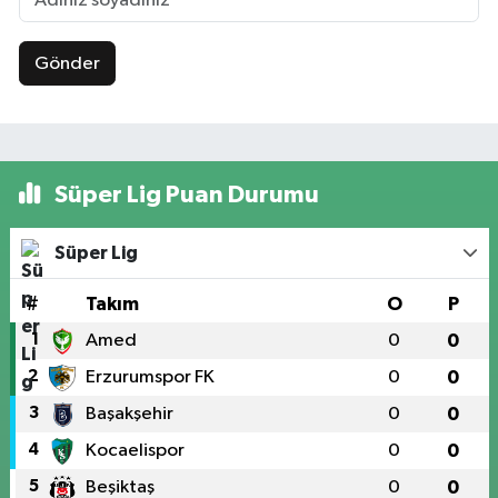
Gönder
Süper Lig Puan Durumu
Süper Lig
#
Takım
O
P
1
Amed
0
0
2
Erzurumspor FK
0
0
3
Başakşehir
0
0
4
Kocaelispor
0
0
5
Beşiktaş
0
0