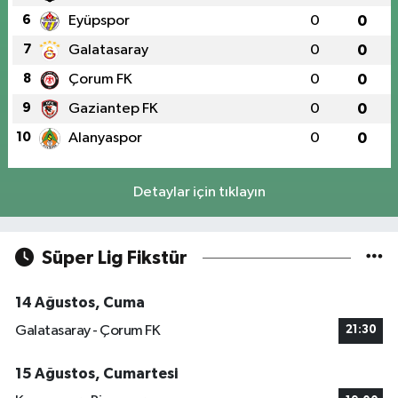
6
Eyüpspor
0
0
7
Galatasaray
0
0
8
Çorum FK
0
0
9
Gaziantep FK
0
0
10
Alanyaspor
0
0
Detaylar için tıklayın
Süper Lig Fikstür
14 Ağustos, Cuma
Galatasaray - Çorum FK
21:30
15 Ağustos, Cumartesi