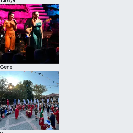
Türkiye
Eğitim
Sağlık
Dünya
Magazin
Genel
Gündem
Kültür & Sanat
Teknoloji
Bilim
Genel