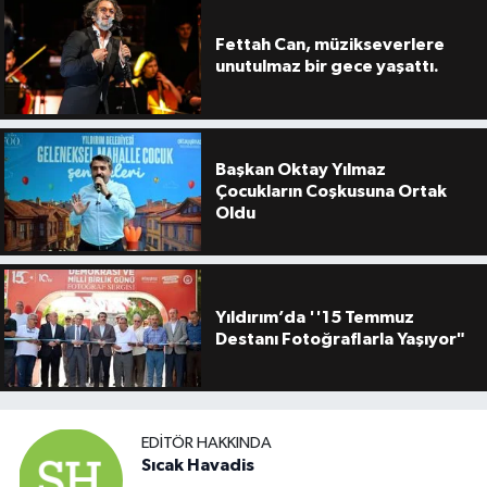
Fettah Can, müzikseverlere
unutulmaz bir gece yaşattı.
Başkan Oktay Yılmaz
Çocukların Coşkusuna Ortak
Oldu
Yıldırım’da ''15 Temmuz
Destanı Fotoğraflarla Yaşıyor"
EDITÖR HAKKINDA
Sıcak Havadis