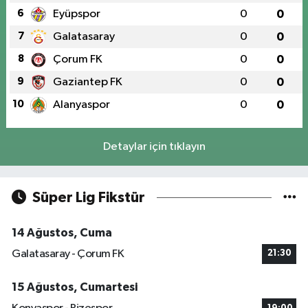
6
Eyüpspor
0
0
7
Galatasaray
0
0
8
Çorum FK
0
0
9
Gaziantep FK
0
0
10
Alanyaspor
0
0
Detaylar için tıklayın
Süper Lig Fikstür
14 Ağustos, Cuma
Galatasaray - Çorum FK
21:30
15 Ağustos, Cumartesi