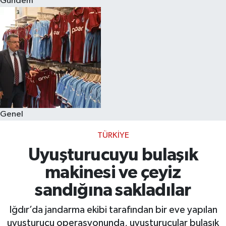
Gündem
Eğitim
Sağlık
Dünya
Magazin
Genel
Gündem
TÜRKIYE
Kültür & Sanat
Uyuşturucuyu bulaşık
makinesi ve çeyiz
Teknoloji
sandığına sakladılar
Bilim
Iğdır’da jandarma ekibi tarafından bir eve yapılan
uyuşturucu operasyonunda, uyuşturucular bulaşık
Genel