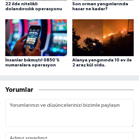
22 ilde nitelikli
Son orman yangınlarında
dolandırıcılık operasyonu
hasar ne kadar?
İnsanlar bıkmıştı! 0850'li
Alanya yangınında 10 ev ile
numaralara operasyon
2 araç kül oldu.
Yorumlar