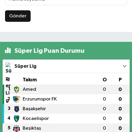
Gönder
Süper Lig Puan Durumu
Süper Lig
#
Takım
O
P
1
Amed
0
0
2
Erzurumspor FK
0
0
3
Başakşehir
0
0
4
Kocaelispor
0
0
5
Beşiktaş
0
0