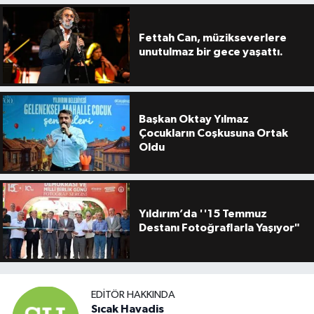
Fettah Can, müzikseverlere
unutulmaz bir gece yaşattı.
Başkan Oktay Yılmaz
Çocukların Coşkusuna Ortak
Oldu
Yıldırım’da ''15 Temmuz
Destanı Fotoğraflarla Yaşıyor"
EDITÖR HAKKINDA
Sıcak Havadis