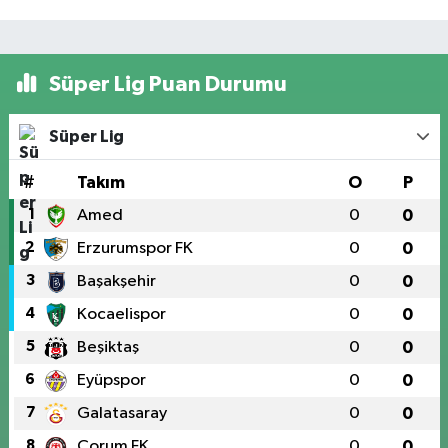
Süper Lig Puan Durumu
Süper Lig
#
Takım
O
P
1
Amed
0
0
2
Erzurumspor FK
0
0
3
Başakşehir
0
0
4
Kocaelispor
0
0
5
Beşiktaş
0
0
6
Eyüpspor
0
0
7
Galatasaray
0
0
8
Çorum FK
0
0