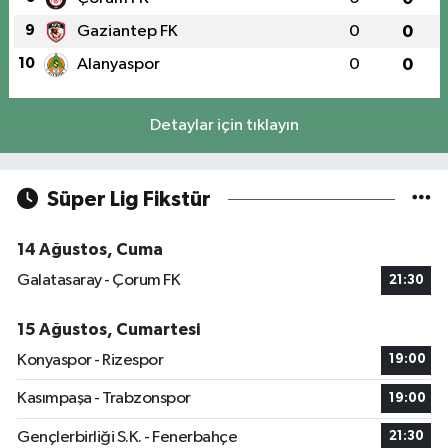
9
Gaziantep FK
0
0
10
Alanyaspor
0
0
Detaylar için tıklayın
Süper Lig Fikstür
14 Ağustos, Cuma
Galatasaray - Çorum FK
21:30
15 Ağustos, Cumartesi
Konyaspor - Rizespor
19:00
Kasımpaşa - Trabzonspor
19:00
Gençlerbirliği S.K. - Fenerbahçe
21:30