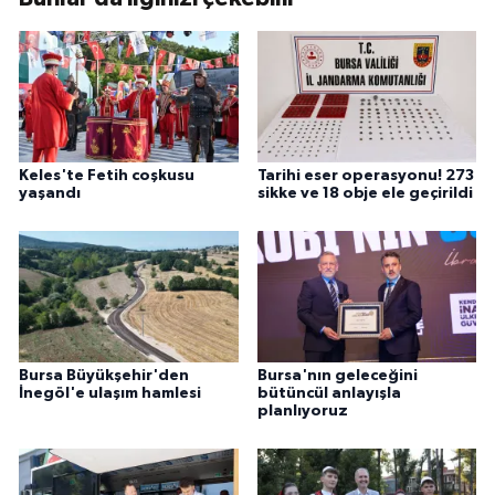
Keles'te Fetih coşkusu
Tarihi eser operasyonu! 273
yaşandı
sikke ve 18 obje ele geçirildi
Bursa Büyükşehir'den
Bursa'nın geleceğini
İnegöl'e ulaşım hamlesi
bütüncül anlayışla
planlıyoruz