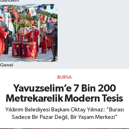
Gündem
Eğitim
Sağlık
Dünya
Magazin
Genel
Gündem
BURSA
Kültür & Sanat
Yavuzselim’e 7 Bin 200
Metrekarelik Modern Tesis
Teknoloji
Yıldırım Belediyesi Başkanı Oktay Yılmaz: "Burası
Bilim
Sadece Bir Pazar Değil, Bir Yaşam Merkezi"
Genel