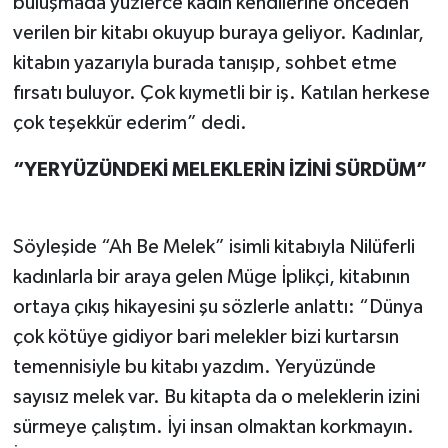
buluşmada yüzlerce kadın kendilerine önceden
verilen bir kitabı okuyup buraya geliyor. Kadınlar,
kitabın yazarıyla burada tanışıp, sohbet etme
fırsatı buluyor. Çok kıymetli bir iş. Katılan herkese
çok teşekkür ederim” dedi.
“YERYÜZÜNDEKİ MELEKLERİN İZİNİ SÜRDÜM”
Söyleşide “Ah Be Melek” isimli kitabıyla Nilüferli
kadınlarla bir araya gelen Müge İplikçi, kitabının
ortaya çıkış hikayesini şu sözlerle anlattı: “Dünya
çok kötüye gidiyor bari melekler bizi kurtarsın
temennisiyle bu kitabı yazdım. Yeryüzünde
sayısız melek var. Bu kitapta da o meleklerin izini
sürmeye çalıştım. İyi insan olmaktan korkmayın.