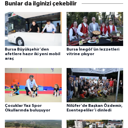
Bunlar da ilginizi çekebilir
Bursa Büyükşehir'den
Bursa İnegöl'ün lezzetleri
afetlere hazır iki yeni mobil
vitrine çıkıyor
araç
Çocuklar Yaz Spor
Nilüfer'de Başkan Özdemir,
Okullarında buluşuyor
Esentepeliler'i dinledi