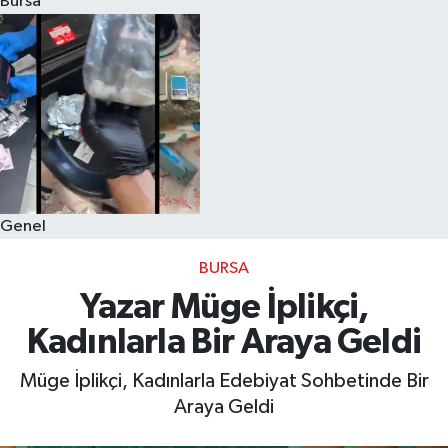
Bursa
Eğitim
Sağlık
Dünya
Magazin
Genel
Gündem
BURSA
Kültür & Sanat
Yazar Müge İplikçi,
Kadınlarla Bir Araya Geldi
Teknoloji
Müge İplikçi, Kadınlarla Edebiyat Sohbetinde Bir
Bilim
Araya Geldi
Genel