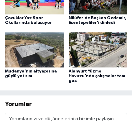
Çocuklar Yaz Spor
Nilüfer'de Başkan Özdemir,
Okullarında buluşuyor
Esentepeliler'i dinledi
Mudanya'nın altyapısına
Alanyurt Yüzme
güçlü yatırım
Havuzu'nda çalışmalar tam
gaz
Yorumlar