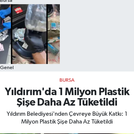
Bursa
Eğitim
Sağlık
Dünya
Magazin
Genel
Gündem
BURSA
Kültür & Sanat
Yıldırım'da 1 Milyon Plastik
Şişe Daha Az Tüketildi
Teknoloji
Yıldırım Belediyesi'nden Çevreye Büyük Katkı: 1
Bilim
Milyon Plastik Şişe Daha Az Tüketildi
Genel