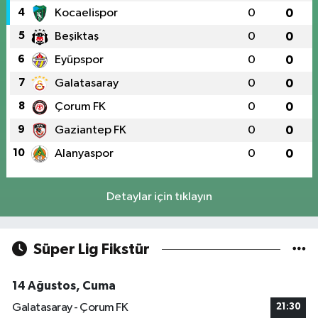
4
Kocaelispor
0
0
5
Beşiktaş
0
0
6
Eyüpspor
0
0
7
Galatasaray
0
0
8
Çorum FK
0
0
9
Gaziantep FK
0
0
10
Alanyaspor
0
0
Detaylar için tıklayın
Süper Lig Fikstür
14 Ağustos, Cuma
Galatasaray - Çorum FK
21:30