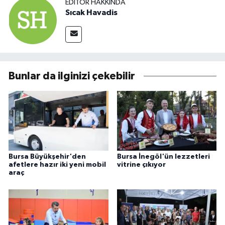
EDITÖR HAKKINDA
Sıcak Havadis
Bunlar da ilginizi çekebilir
Bursa Büyükşehir'den
Bursa İnegöl'ün lezzetleri
afetlere hazır iki yeni mobil
vitrine çıkıyor
araç