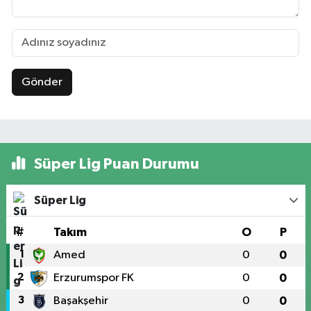
Gönder
Süper Lig Puan Durumu
Süper Lig
#
Takım
O
P
1
Amed
0
0
2
Erzurumspor FK
0
0
3
Başakşehir
0
0