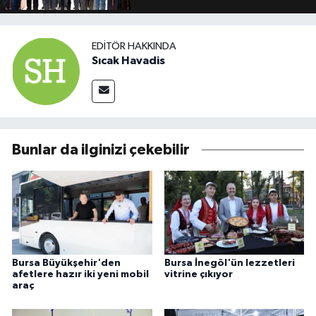
EDITÖR HAKKINDA
Sıcak Havadis
Bunlar da ilginizi çekebilir
Bursa Büyükşehir'den
Bursa İnegöl'ün lezzetleri
afetlere hazır iki yeni mobil
vitrine çıkıyor
araç