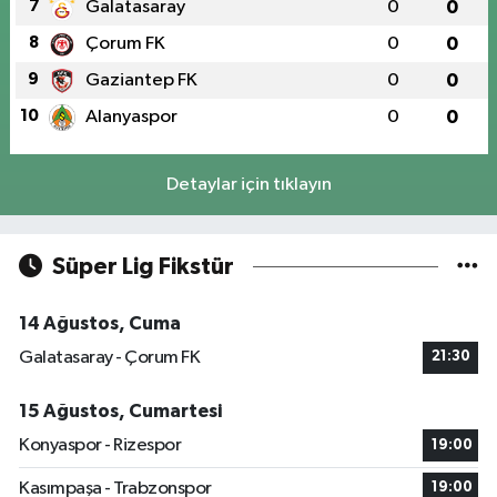
7
Galatasaray
0
0
8
Çorum FK
0
0
9
Gaziantep FK
0
0
10
Alanyaspor
0
0
Detaylar için tıklayın
Süper Lig Fikstür
14 Ağustos, Cuma
Galatasaray - Çorum FK
21:30
15 Ağustos, Cumartesi
Konyaspor - Rizespor
19:00
Kasımpaşa - Trabzonspor
19:00