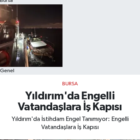
Bursa
Eğitim
Sağlık
Dünya
Magazin
Genel
Gündem
BURSA
Kültür & Sanat
Yıldırım'da Engelli
Vatandaşlara İş Kapısı
Teknoloji
Yıldırım'da İstihdam Engel Tanımıyor: Engelli
Bilim
Vatandaşlara İş Kapısı
Genel