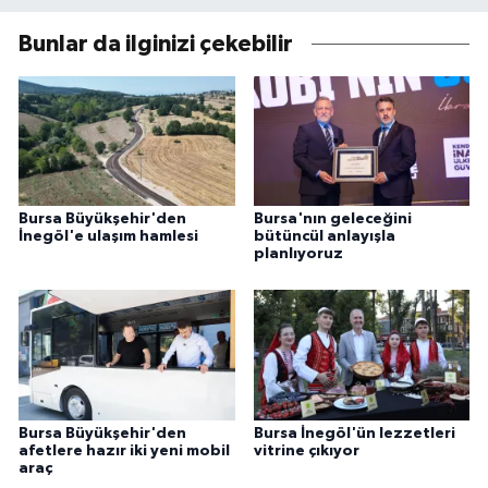
Bunlar da ilginizi çekebilir
Bursa Büyükşehir'den
Bursa'nın geleceğini
İnegöl'e ulaşım hamlesi
bütüncül anlayışla
planlıyoruz
Bursa Büyükşehir'den
Bursa İnegöl'ün lezzetleri
afetlere hazır iki yeni mobil
vitrine çıkıyor
araç