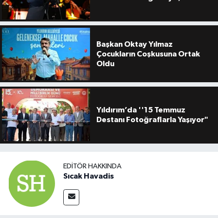
Başkan Oktay Yılmaz
Çocukların Coşkusuna Ortak
Oldu
Yıldırım’da ''15 Temmuz
Destanı Fotoğraflarla Yaşıyor"
EDITÖR HAKKINDA
Sıcak Havadis