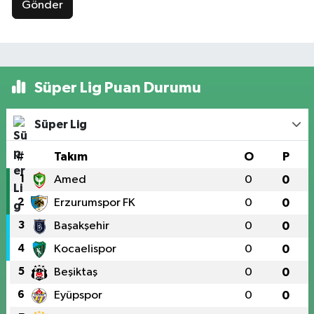
Gönder
Süper Lig Puan Durumu
Süper Lig
#
Takım
O
P
1
Amed
0
0
2
Erzurumspor FK
0
0
3
Başakşehir
0
0
4
Kocaelispor
0
0
5
Beşiktaş
0
0
6
Eyüpspor
0
0