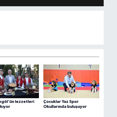
egöl'ün lezzetleri
Çocuklar Yaz Spor
ıkıyor
Okullarında buluşuyor