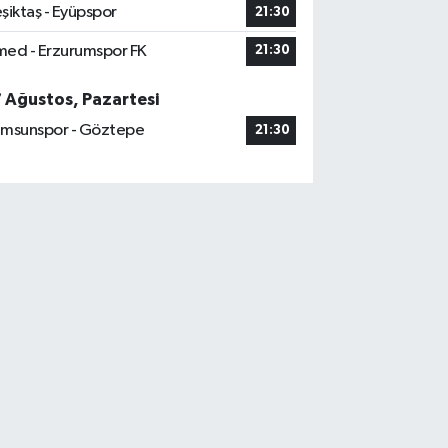
şiktaş - Eyüpspor
21:30
ed - Erzurumspor FK
21:30
7 Ağustos, Pazartesi
msunspor - Göztepe
21:30