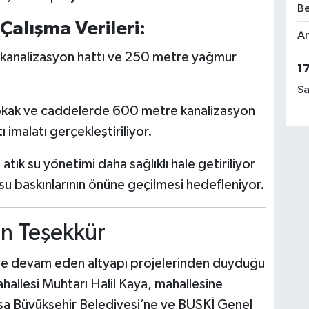
Be
Çalışma Verileri:
Am
analizasyon hattı ve 250 metre yağmur
1
Sa
okak ve caddelerde 600 metre kanalizasyon
imalatı gerçekleştiriliyor.
tık su yönetimi daha sağlıklı hale getiriliyor
su baskınlarının önüne geçilmesi hedefleniyor.
an Teşekkür
ve devam eden altyapı projelerinden duyduğu
hallesi Muhtarı Halil Kaya, mahallesine
sa Büyükşehir Belediyesi’ne ve BUSKİ Genel