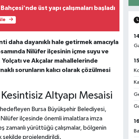
 Bahçesi'nde üst yapı çalışmaları başladı
üle
1
nti daha dayanıklı hale getirmek amacıyla
Ga
samında Nilüfer ilçesinin içme suyu ve
 Yolçatı ve Akçalar mahallelerinde
1
naklı sorunların kalıcı olarak çözülmesi
Ko
Ka
 Kesintisiz Altyapı Mesaisi
Ge
Ga
yı hedefleyen Bursa Büyükşehir Belediyesi,
Nilüfer ilçesinde önemli imalatlara imza
1
e eş zamanlı yürüttüğü çalışmalar, bölgenin
Ba
 şekilde projelendirildi.