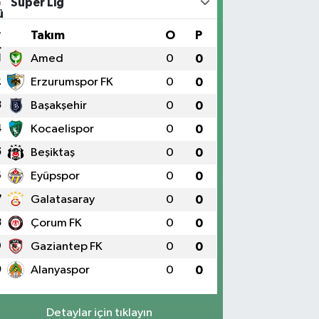
Süper Lig
#
Takım
O
P
1
Amed
0
0
2
Erzurumspor FK
0
0
3
Başakşehir
0
0
4
Kocaelispor
0
0
5
Beşiktaş
0
0
6
Eyüpspor
0
0
7
Galatasaray
0
0
8
Çorum FK
0
0
9
Gaziantep FK
0
0
0
Alanyaspor
0
0
Detaylar için tıklayın