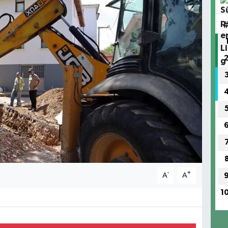
-
+
A
A
1