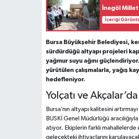
İnegöl Millet
Bilim, Teknoloji
İçeriği Görünt
Bursa Büyükşehir Belediyesi, ke
sürdürdüğü altyapı projeleri kap
yağmur suyu ağını güçlendiriyor.
yürütülen çalışmalarla, yağış kay
hedefleniyor.
Yolçatı ve Akçalar’da
Bursa’nın altyapı kalitesini artırma
BUSKİ Genel Müdürlüğü aracılığıyla 
atıyor. Ekiplerin farklı mahallelerd
gelecekteki ihtiyaçlarını karşılayacak