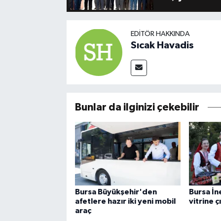
EDITÖR HAKKINDA
Sıcak Havadis
Bunlar da ilginizi çekebilir
Bursa Büyükşehir'den
Bursa İn
afetlere hazır iki yeni mobil
vitrine ç
araç