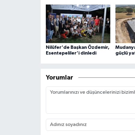
Nilüfer'de Başkan Özdemir,
Mudanya'
Esentepeliler'i dinledi
güçlü ya
Yorumlar