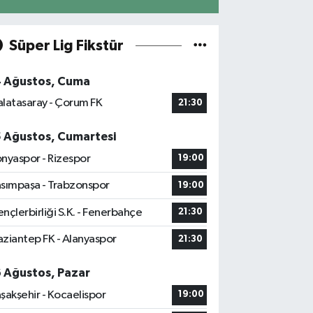
Süper Lig Fikstür
4 Ağustos, Cuma
latasaray - Çorum FK
21:30
5 Ağustos, Cumartesi
nyaspor - Rizespor
19:00
sımpaşa - Trabzonspor
19:00
nçlerbirliği S.K. - Fenerbahçe
21:30
ziantep FK - Alanyaspor
21:30
6 Ağustos, Pazar
şakşehir - Kocaelispor
19:00