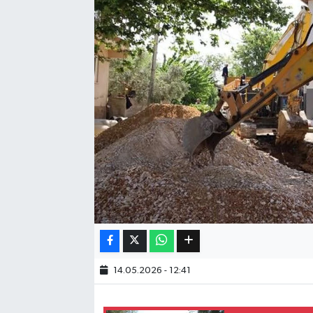
Eğitim
Sağlık
Dünya
Magazin
Gündem
Kültür & Sanat
Teknoloji
14.05.2026 - 12:41
Bilim
Genel