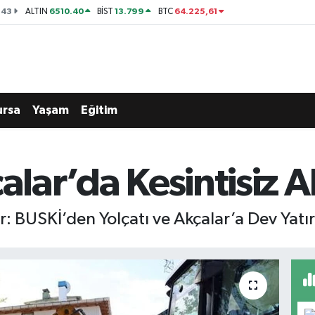
143
6510.40
13.799
64.225,61
ALTIN
BİST
BTC
ursa
Yaşam
Eğitim
alar’da Kesintisiz A
or: BUSKİ’den Yolçatı ve Akçalar’a Dev Yatı