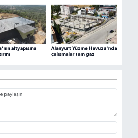
nın altyapısına
Alanyurt Yüzme Havuzu'nda
tırım
çalışmalar tam gaz