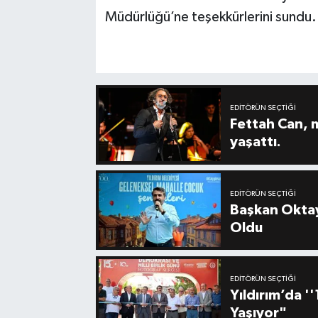
Müdürlüğü’ne teşekkürlerini sundu.
EDITÖRÜN SEÇTIĞI
Fettah Can, 
yaşattı.
EDITÖRÜN SEÇTIĞI
Başkan Oktay
Oldu
EDITÖRÜN SEÇTIĞI
Yıldırım’da 
Yaşıyor"