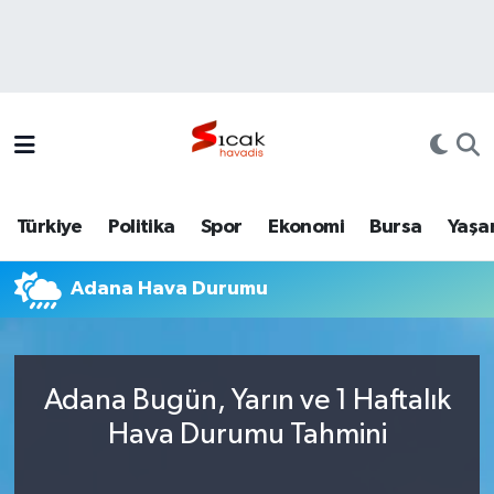
Bursa
Nöbetçi Eczaneler
Yerel
Hava Durumu
Yaşam
Trafik Durumu
Türkiye
Politika
Spor
Ekonomi
Bursa
Yaşa
Siyaset
Süper Lig Puan Durumu ve Fikstür
Adana Hava Durumu
Politika
Tüm Manşetler
Spor
Son Dakika Haberleri
Adana Bugün, Yarın ve 1 Haftalık
Türkiye
Haber Arşivi
Hava Durumu Tahmini
Ekonomi