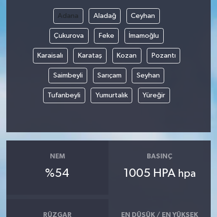
Adana
Aladağ
Ceyhan
Bilim, Teknoloji
Çukurova
Feke
İmamoğlu
Karaisalı
Karataş
Kozan
Pozantı
Saimbeyli
Sarıçam
Seyhan
Tufanbeyli
Yumurtalık
Yüreğir
NEM
BASINÇ
%54
1005 HPA
hpa
RÜZGAR
EN DÜŞÜK / EN YÜKSEK