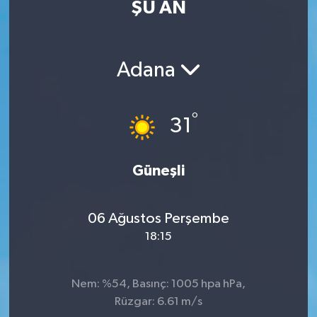
ŞU AN
Eğitim
Sağlık
Adana
Dünya
°
31
Magazin
Gündem
Güneşli
Kültür & Sanat
06 Ağustos Perşembe
18:15
Teknoloji
Bilim
Nem: %54, Basınç: 1005 hpa hPa,
Rüzgar: 6.61 m/s
Genel