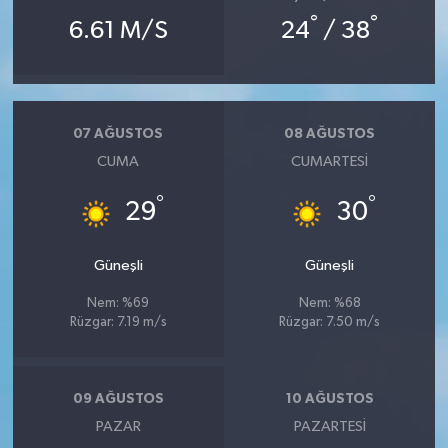
°
°
6.61 M/S
24
/ 38
07 AĞUSTOS
08 AĞUSTOS
CUMA
CUMARTESI
°
°
29
30
Güneşli
Güneşli
Nem: %69
Nem: %68
Rüzgar: 7.19 m/s
Rüzgar: 7.50 m/s
09 AĞUSTOS
10 AĞUSTOS
PAZAR
PAZARTESI