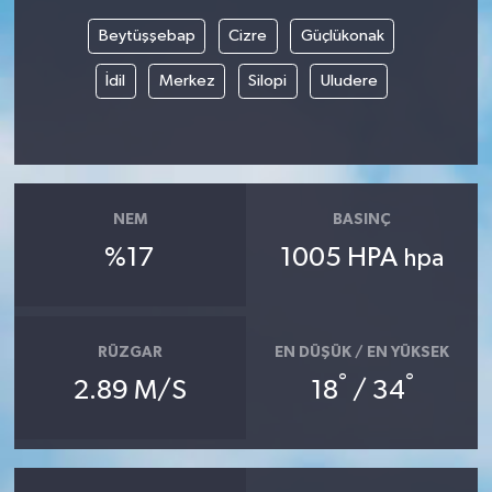
Beytüşşebap
Cizre
Güçlükonak
Bilim, Teknoloji
İdil
Merkez
Silopi
Uludere
NEM
BASINÇ
%17
1005 HPA
hpa
RÜZGAR
EN DÜŞÜK / EN YÜKSEK
°
°
2.89 M/S
18
/ 34