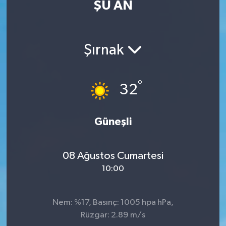
ŞU AN
Eğitim
Sağlık
Şırnak
Dünya
°
32
Magazin
Gündem
Güneşli
Kültür & Sanat
08 Ağustos Cumartesi
10:00
Teknoloji
Bilim
Nem: %17, Basınç: 1005 hpa hPa,
Rüzgar: 2.89 m/s
Genel