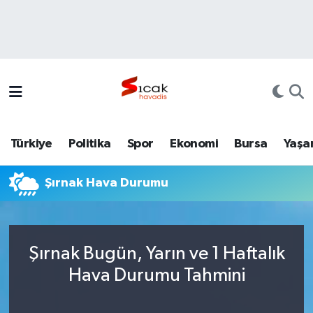
Bursa
Nöbetçi Eczaneler
Yerel
Hava Durumu
Yaşam
Trafik Durumu
Türkiye
Politika
Spor
Ekonomi
Bursa
Yaşa
Siyaset
Süper Lig Puan Durumu ve Fikstür
Şırnak Hava Durumu
Politika
Tüm Manşetler
Spor
Son Dakika Haberleri
Şırnak Bugün, Yarın ve 1 Haftalık
Türkiye
Haber Arşivi
Hava Durumu Tahmini
Ekonomi