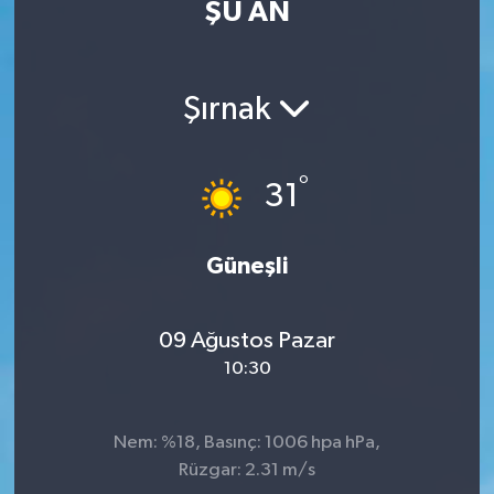
ŞU AN
Eğitim
Sağlık
Şırnak
Dünya
°
31
Magazin
Gündem
Güneşli
Kültür & Sanat
09 Ağustos Pazar
10:30
Teknoloji
Bilim
Nem: %18, Basınç: 1006 hpa hPa,
Rüzgar: 2.31 m/s
Genel