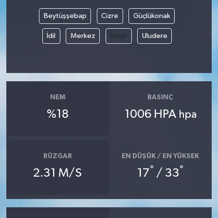
Beytüşşebap
Cizre
Güçlükonak
Bilim, Teknoloji
İdil
Merkez
Silopi
Uludere
NEM
BASINÇ
%18
1006 HPA
hpa
RÜZGAR
EN DÜŞÜK / EN YÜKSEK
°
°
2.31 M/S
17
/ 33