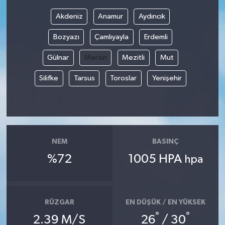
Akdeniz
Anamur
Aydıncık
Bilim, Teknoloji
Bozyazı
Çamlıyayla
Erdemli
Gülnar
Mersin
Mezitli
Mut
Silifke
Tarsus
Toroslar
Yenişehir
NEM
BASINÇ
%72
1005 HPA
hpa
RÜZGAR
EN DÜŞÜK / EN YÜKSEK
°
°
2.39 M/S
26
/ 30