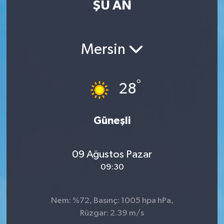
ŞU AN
Eğitim
Sağlık
Mersin
Dünya
°
28
Magazin
Gündem
Güneşli
Kültür & Sanat
09 Ağustos Pazar
09:30
Teknoloji
Bilim
Nem: %72, Basınç: 1005 hpa hPa,
Rüzgar: 2.39 m/s
Genel