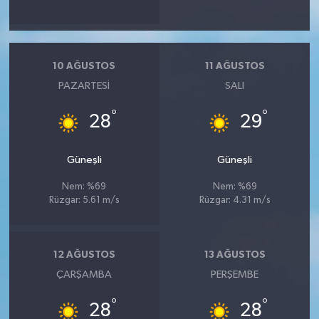
10 AĞUSTOS
11 AĞUSTOS
PAZARTESI
SALI
°
°
28
29
Güneşli
Güneşli
Nem: %69
Nem: %69
Rüzgar: 5.61 m/s
Rüzgar: 4.31 m/s
12 AĞUSTOS
13 AĞUSTOS
ÇARŞAMBA
PERŞEMBE
°
°
28
28