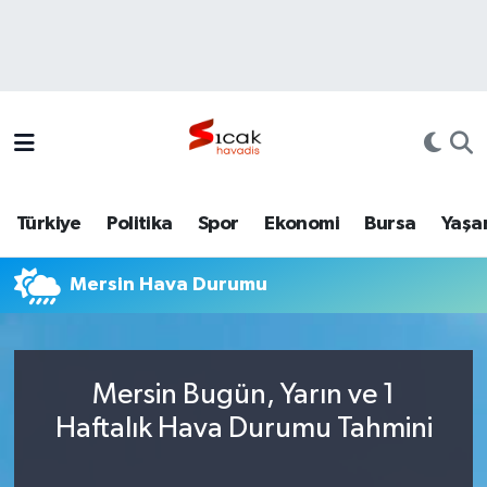
Bursa
Nöbetçi Eczaneler
Yerel
Hava Durumu
Yaşam
Trafik Durumu
Türkiye
Politika
Spor
Ekonomi
Bursa
Yaşa
Siyaset
Süper Lig Puan Durumu ve Fikstür
Mersin Hava Durumu
Politika
Tüm Manşetler
Spor
Son Dakika Haberleri
Mersin Bugün, Yarın ve 1
Türkiye
Haber Arşivi
Haftalık Hava Durumu Tahmini
Ekonomi