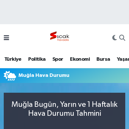
Bursa
Nöbetçi Eczaneler
Yerel
Hava Durumu
Yaşam
Trafik Durumu
Türkiye
Politika
Spor
Ekonomi
Bursa
Yaşa
Siyaset
Süper Lig Puan Durumu ve Fikstür
Muğla Hava Durumu
Politika
Tüm Manşetler
Spor
Son Dakika Haberleri
Muğla Bugün, Yarın ve 1 Haftalık
Türkiye
Haber Arşivi
Hava Durumu Tahmini
Ekonomi