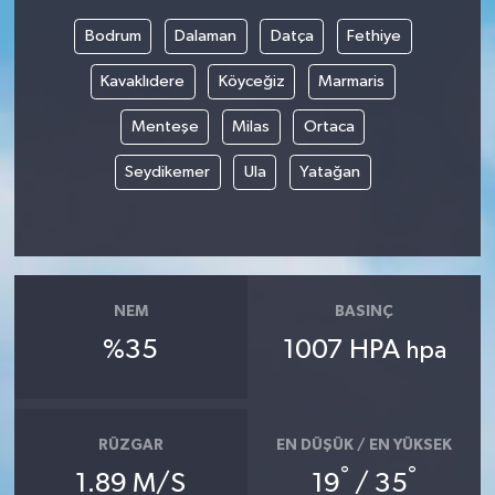
Bodrum
Dalaman
Datça
Fethiye
Bilim, Teknoloji
Kavaklıdere
Köyceğiz
Marmaris
Menteşe
Milas
Ortaca
Seydikemer
Ula
Yatağan
NEM
BASINÇ
%35
1007 HPA
hpa
RÜZGAR
EN DÜŞÜK / EN YÜKSEK
°
°
1.89 M/S
19
/ 35