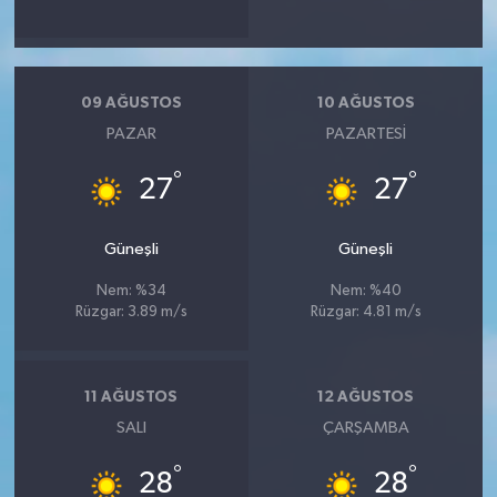
09 AĞUSTOS
10 AĞUSTOS
PAZAR
PAZARTESI
°
°
27
27
Güneşli
Güneşli
Nem: %34
Nem: %40
Rüzgar: 3.89 m/s
Rüzgar: 4.81 m/s
11 AĞUSTOS
12 AĞUSTOS
SALI
ÇARŞAMBA
°
°
28
28