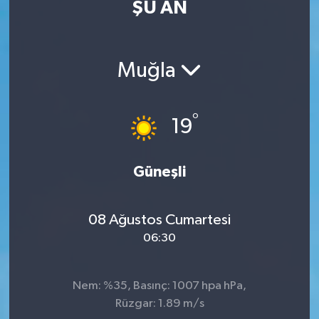
ŞU AN
Eğitim
Sağlık
Muğla
Dünya
°
19
Magazin
Gündem
Güneşli
Kültür & Sanat
08 Ağustos Cumartesi
06:30
Teknoloji
Bilim
Nem: %35, Basınç: 1007 hpa hPa,
Rüzgar: 1.89 m/s
Genel