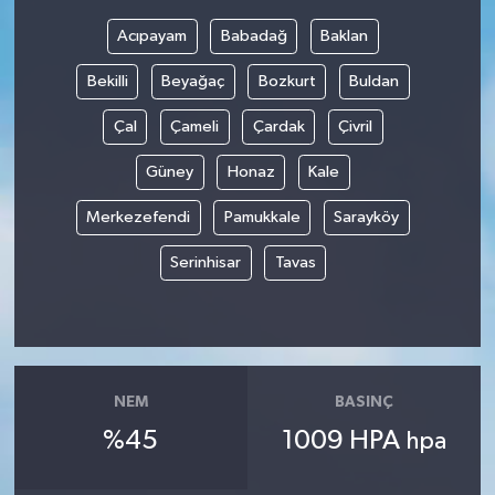
Acıpayam
Babadağ
Baklan
Bilim, Teknoloji
Bekilli
Beyağaç
Bozkurt
Buldan
Çal
Çameli
Çardak
Çivril
Güney
Honaz
Kale
Merkezefendi
Pamukkale
Sarayköy
Serinhisar
Tavas
NEM
BASINÇ
%45
1009 HPA
hpa