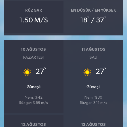
RÜZGAR
EN DÜŞÜK / EN YÜKSEK
°
°
1.50 M/S
18
/ 37
10 AĞUSTOS
11 AĞUSTOS
PAZARTESI
SALI
°
°
27
27
Güneşli
Güneşli
Nem: %42
Nem: %30
Rüzgar: 3.69 m/s
Rüzgar: 3.11 m/s
12 AĞUSTOS
13 AĞUSTOS