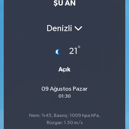
ŞU AN
Eğitim
Sağlık
Denizli
Dünya
°
21
Magazin
Gündem
Açık
Kültür & Sanat
09 Ağustos Pazar
01:30
Teknoloji
Bilim
Nem: %45, Basınç: 1009 hpa hPa,
Rüzgar: 1.50 m/s
Genel