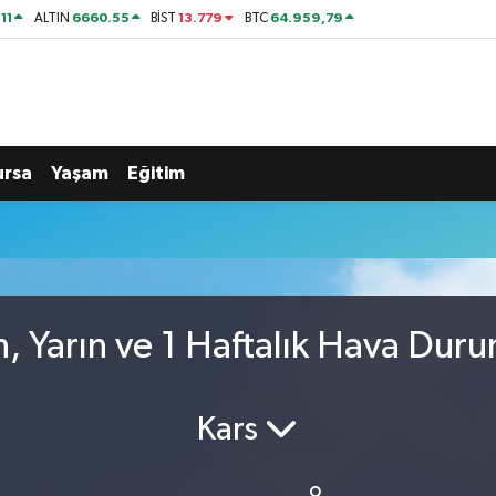
11
6660.55
13.779
64.959,79
ALTIN
BİST
BTC
ursa
Yaşam
Eğitim
, Yarın ve 1 Haftalık Hava Dur
Kars