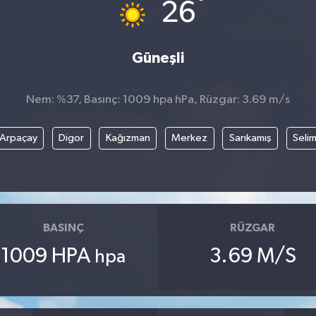
°
26
Güneşli
Nem: %37, Basınç: 1009 hpa hPa, Rüzgar: 3.69 m/s
Arpaçay
Digor
Kağızman
Merkez
Sarıkamış
Seli
BASINÇ
RÜZGAR
1009 HPA
3.69 M/S
hpa