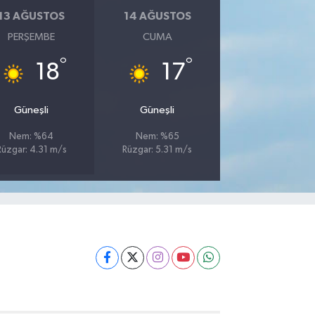
13 AĞUSTOS
14 AĞUSTOS
PERŞEMBE
CUMA
°
°
18
17
Güneşli
Güneşli
Nem: %64
Nem: %65
Rüzgar: 4.31 m/s
Rüzgar: 5.31 m/s