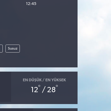
12:45
m
Susuz
EN DÜŞÜK / EN YÜKSEK
°
°
12
/ 28