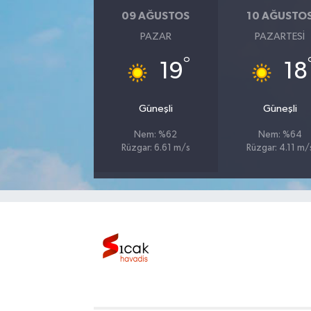
09 AĞUSTOS
10 AĞUSTO
Bilim, Teknoloji
PAZAR
PAZARTESI
°
19
18
Güneşli
Güneşli
Nem: %62
Nem: %64
Rüzgar: 6.61 m/s
Rüzgar: 4.11 m/