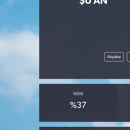
ŞU AN
Eğitim
Sağlık
Dünya
Magazin
Akyaka
Gündem
Kültür & Sanat
NEM
Teknoloji
%37
Bilim
Genel