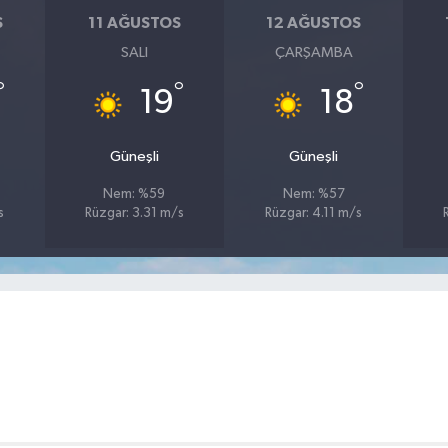
S
11 AĞUSTOS
12 AĞUSTOS
SALI
ÇARŞAMBA
°
°
°
19
18
Güneşli
Güneşli
Nem: %59
Nem: %57
s
Rüzgar: 3.31 m/s
Rüzgar: 4.11 m/s