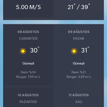
°
°
5.00 M/S
21
/ 39
08 AĞUSTOS
09 AĞUSTOS
CUMARTESI
PAZAR
°
°
30
31
Güneşli
Güneşli
Nem: %34
Nem: %31
Rüzgar: 7.69 m/s
Rüzgar: 4.89 m/s
10 AĞUSTOS
11 AĞUSTOS
PAZARTESI
SALI