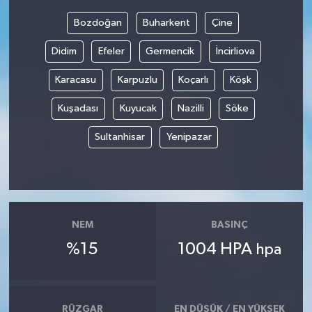
Bozdoğan
Buharkent
Çine
Bilim, Teknoloji
Didim
Efeler
Germencik
İncirliova
Karacasu
Karpuzlu
Koçarlı
Köşk
Kuşadası
Kuyucak
Nazilli
Söke
Sultanhisar
Yenipazar
NEM
BASINÇ
%15
1004 HPA
hpa
RÜZGAR
EN DÜŞÜK / EN YÜKSEK