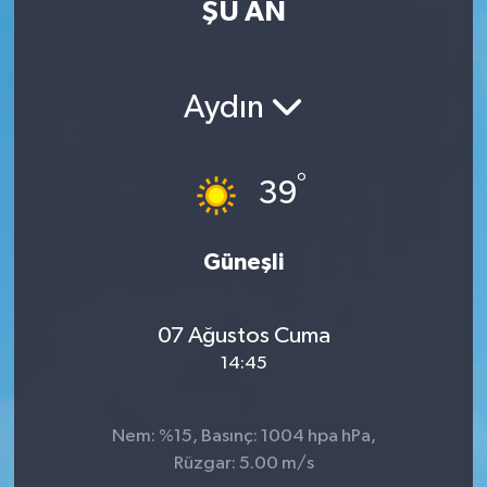
ŞU AN
Eğitim
Sağlık
Aydın
Dünya
°
39
Magazin
Gündem
Güneşli
Kültür & Sanat
07 Ağustos Cuma
14:45
Teknoloji
Bilim
Nem: %15, Basınç: 1004 hpa hPa,
Rüzgar: 5.00 m/s
Genel