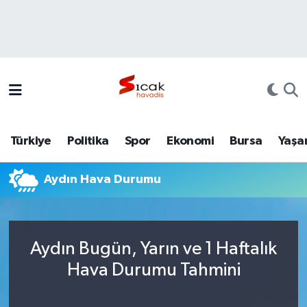
Bursa
Nöbetçi Eczaneler
Yerel
Hava Durumu
Yaşam
Trafik Durumu
Türkiye
Politika
Spor
Ekonomi
Bursa
Yaşa
Siyaset
Süper Lig Puan Durumu ve Fikstür
Aydın Hava Durumu
Politika
Tüm Manşetler
Spor
Son Dakika Haberleri
Aydın Bugün, Yarın ve 1 Haftalık
Türkiye
Haber Arşivi
Hava Durumu Tahmini
Ekonomi