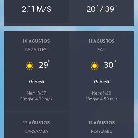
°
°
2.11 M/S
20
/ 39
10 AĞUSTOS
11 AĞUSTOS
PAZARTESI
SALI
°
°
29
30
Güneşli
Güneşli
Nem: %37
Nem: %29
Rüzgar: 4.39 m/s
Rüzgar: 4.50 m/s
12 AĞUSTOS
13 AĞUSTOS
ÇARŞAMBA
PERŞEMBE