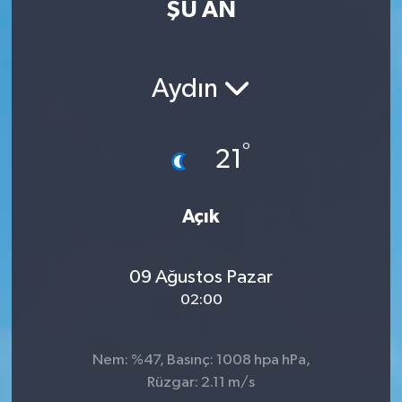
ŞU AN
Eğitim
Sağlık
Aydın
Dünya
°
21
Magazin
Gündem
Açık
Kültür & Sanat
09 Ağustos Pazar
02:00
Teknoloji
Bilim
Nem: %47, Basınç: 1008 hpa hPa,
Rüzgar: 2.11 m/s
Genel