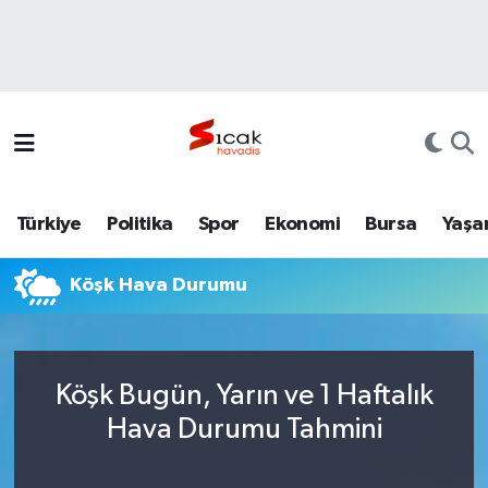
Bursa
Nöbetçi Eczaneler
Yerel
Hava Durumu
Yaşam
Trafik Durumu
Türkiye
Politika
Spor
Ekonomi
Bursa
Yaşa
Siyaset
Süper Lig Puan Durumu ve Fikstür
Köşk Hava Durumu
Politika
Tüm Manşetler
Spor
Son Dakika Haberleri
Köşk Bugün, Yarın ve 1 Haftalık
Türkiye
Haber Arşivi
Hava Durumu Tahmini
Ekonomi