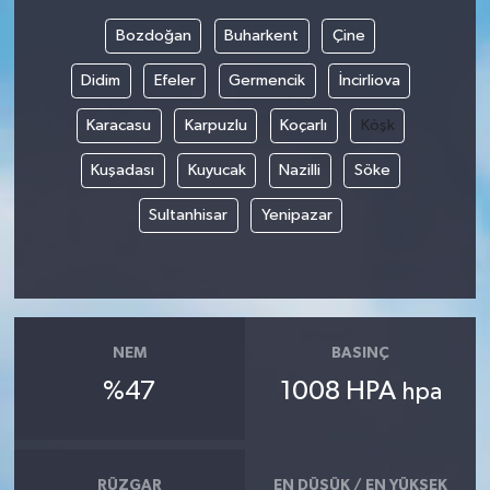
Bozdoğan
Buharkent
Çine
Bilim, Teknoloji
Didim
Efeler
Germencik
İncirliova
Karacasu
Karpuzlu
Koçarlı
Köşk
Kuşadası
Kuyucak
Nazilli
Söke
Sultanhisar
Yenipazar
NEM
BASINÇ
%47
1008 HPA
hpa
RÜZGAR
EN DÜŞÜK / EN YÜKSEK