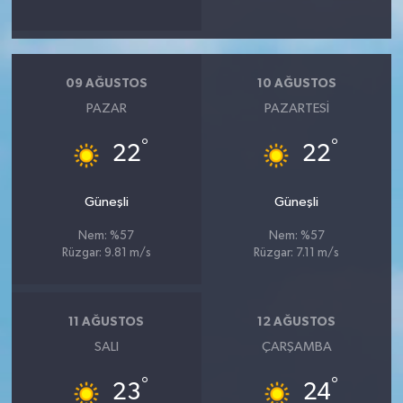
09 AĞUSTOS
10 AĞUSTOS
PAZAR
PAZARTESI
°
°
22
22
Güneşli
Güneşli
Nem: %57
Nem: %57
Rüzgar: 9.81 m/s
Rüzgar: 7.11 m/s
11 AĞUSTOS
12 AĞUSTOS
SALI
ÇARŞAMBA
°
°
23
24