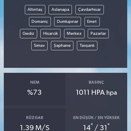
Altıntaş
Aslanapa
Çavdarhisar
Bilim, Teknoloji
Domaniç
Dumlupınar
Emet
Gediz
Hisarcık
Merkez
Pazarlar
Simav
Şaphane
Tavşanlı
NEM
BASINÇ
%73
1011 HPA
hpa
RÜZGAR
EN DÜŞÜK / EN YÜKSEK
°
°
1.39 M/S
14
/ 31