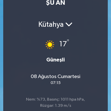
ŞU AN
Eğitim
Sağlık
Kütahya
Dünya
°
17
Magazin
Gündem
Güneşli
Kültür & Sanat
08 Ağustos Cumartesi
07:15
Teknoloji
Bilim
Nem: %73, Basınç: 1011 hpa hPa,
Rüzgar: 1.39 m/s
Genel