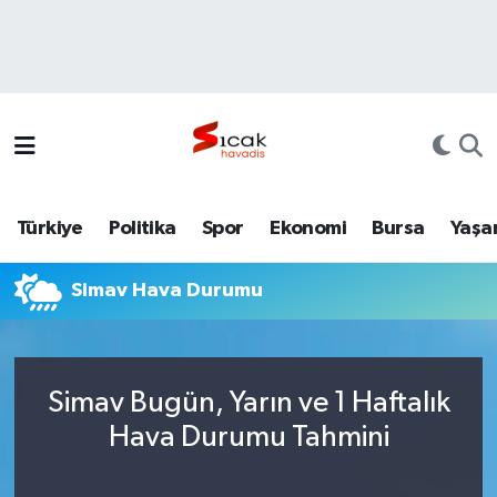
Bursa
Nöbetçi Eczaneler
Yerel
Hava Durumu
Yaşam
Trafik Durumu
Türkiye
Politika
Spor
Ekonomi
Bursa
Yaşa
Siyaset
Süper Lig Puan Durumu ve Fikstür
Simav Hava Durumu
Politika
Tüm Manşetler
Spor
Son Dakika Haberleri
Simav Bugün, Yarın ve 1 Haftalık
Türkiye
Haber Arşivi
Hava Durumu Tahmini
Ekonomi