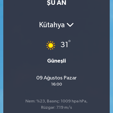
ŞU AN
Eğitim
Sağlık
Kütahya
Dünya
°
31
Magazin
Gündem
Güneşli
Kültür & Sanat
09 Ağustos Pazar
16:00
Teknoloji
Bilim
Nem: %23, Basınç: 1009 hpa hPa,
Rüzgar: 7.19 m/s
Genel