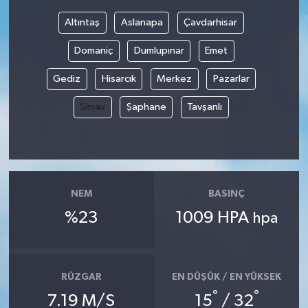
Altıntaş
Aslanapa
Çavdarhisar
Bilim, Teknoloji
Domaniç
Dumlupınar
Emet
Gediz
Hisarcık
Merkez
Pazarlar
Simav
Şaphane
Tavşanlı
NEM
BASINÇ
%23
1009 HPA
hpa
RÜZGAR
EN DÜŞÜK / EN YÜKSEK
°
°
7.19 M/S
15
/ 32