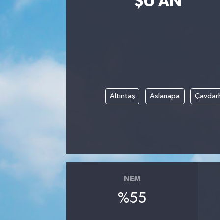
ŞU AN
Eğitim
Sağlık
Dünya
Magazin
Altıntaş
Aslanapa
Çavdarh
Gündem
Kültür & Sanat
Teknoloji
NEM
Bilim
%55
Genel