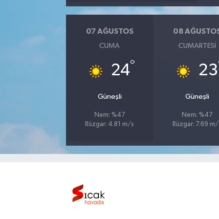
Bilim, Teknoloji
07 AĞUSTOS
08 AĞUSTO
CUMA
CUMARTESI
°
24
23
Güneşli
Güneşli
Nem: %47
Nem: %47
Rüzgar: 4.81 m/s
Rüzgar: 7.69 m/