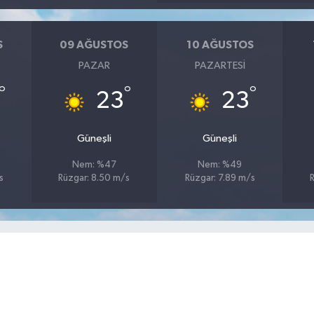
S
09 AĞUSTOS
10 AĞUSTOS
PAZAR
PAZARTESI
°
°
°
23
23
Güneşli
Güneşli
Nem: %47
Nem: %49
s
Rüzgar: 8.50 m/s
Rüzgar: 7.89 m/s