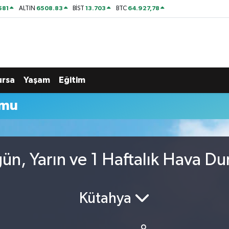
581
6508.83
13.703
64.927,78
ALTIN
BİST
BTC
ursa
Yaşam
Eğitim
umu
n, Yarın ve 1 Haftalık Hava D
Kütahya