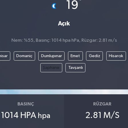
°
19
Açık
Nem: %55, Basınç: 1014 hpa hPa, Rüzgar: 2.81 m/s
isar
Domaniç
Dumlupınar
Emet
Gediz
Hisarcık
Şaphane
Tavşanlı
BASINÇ
RÜZGAR
1014 HPA
2.81 M/S
hpa