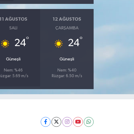
11 AĞUSTOS
12 AĞUSTOS
SALI
ÇARŞAMBA
°
°
24
24
Güneşli
Güneşli
Nem: %46
Nem: %40
Rüzgar: 5.69 m/s
Rüzgar: 6.50 m/s