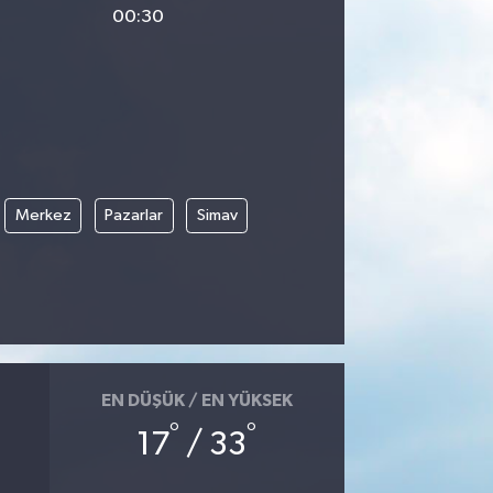
00:30
Merkez
Pazarlar
Simav
EN DÜŞÜK / EN YÜKSEK
°
°
17
/ 33