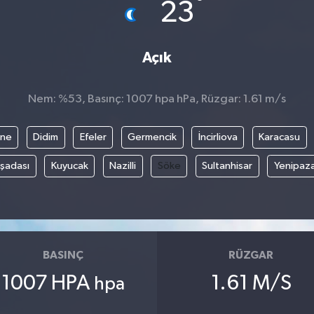
°
23
Açık
Nem: %53, Basınç: 1007 hpa hPa, Rüzgar: 1.61 m/s
ine
Didim
Efeler
Germencik
İncirliova
Karacasu
şadası
Kuyucak
Nazilli
Söke
Sultanhisar
Yenipaz
BASINÇ
RÜZGAR
1007 HPA
1.61 M/S
hpa