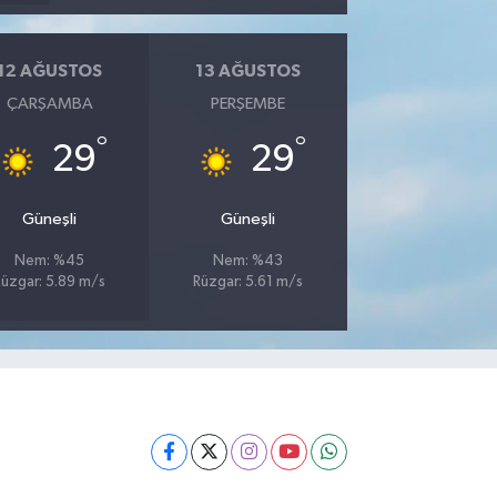
12 AĞUSTOS
13 AĞUSTOS
ÇARŞAMBA
PERŞEMBE
°
°
29
29
Güneşli
Güneşli
Nem: %45
Nem: %43
Rüzgar: 5.89 m/s
Rüzgar: 5.61 m/s