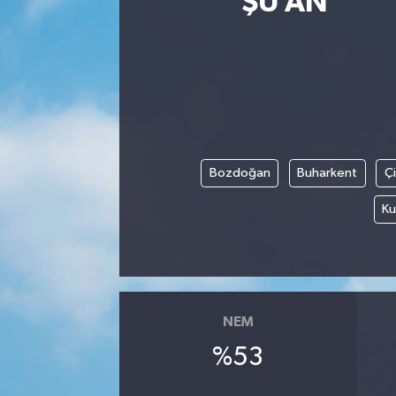
ŞU AN
Eğitim
Sağlık
Dünya
Magazin
Bozdoğan
Buharkent
Ç
Ku
Gündem
Kültür & Sanat
Teknoloji
NEM
Bilim
%53
Genel