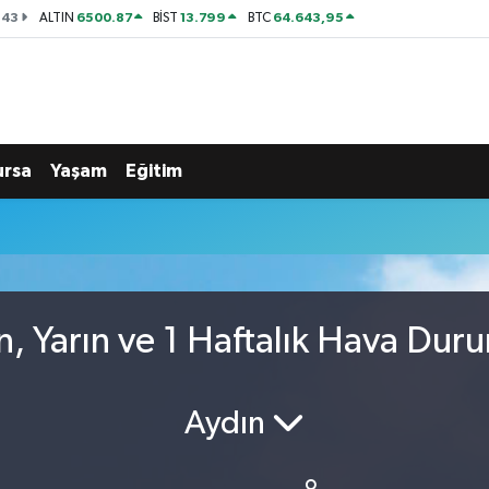
143
6500.87
13.799
64.643,95
ALTIN
BİST
BTC
ursa
Yaşam
Eğitim
, Yarın ve 1 Haftalık Hava Dur
Aydın