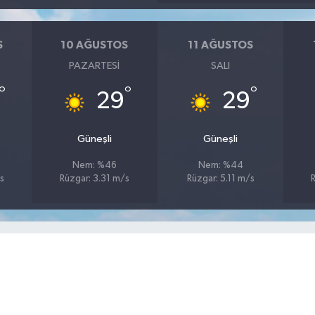
S
10 AĞUSTOS
11 AĞUSTOS
PAZARTESI
SALI
°
°
°
29
29
Güneşli
Güneşli
Nem: %46
Nem: %44
s
Rüzgar: 3.31 m/s
Rüzgar: 5.11 m/s