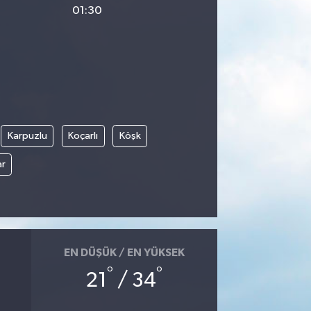
01:30
Karpuzlu
Koçarlı
Köşk
ar
EN DÜŞÜK / EN YÜKSEK
°
°
21
/ 34