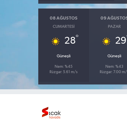
Bilim, Teknoloji
08 AĞUSTOS
09 AĞUSTO
CUMARTESI
PAZAR
°
28
29
Güneşli
Güneşli
Nem: %45
Nem: %43
Rüzgar: 5.61 m/s
Rüzgar: 7.00 m/