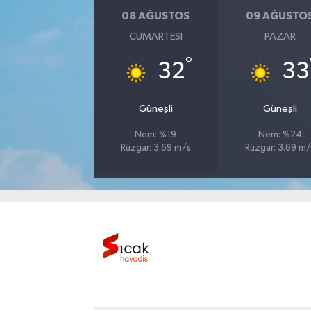
08 AĞUSTOS
09 AĞUSTO
Bilim, Teknoloji
CUMARTESI
PAZAR
°
32
33
Güneşli
Güneşli
Nem: %19
Nem: %24
Rüzgar: 3.69 m/s
Rüzgar: 3.69 m/