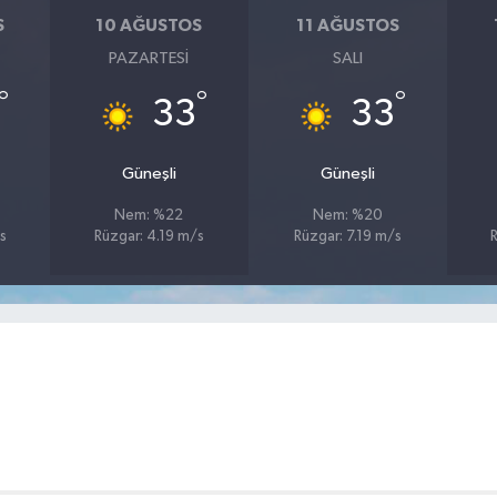
S
10 AĞUSTOS
11 AĞUSTOS
PAZARTESI
SALI
°
°
°
33
33
Güneşli
Güneşli
Nem: %22
Nem: %20
s
Rüzgar: 4.19 m/s
Rüzgar: 7.19 m/s