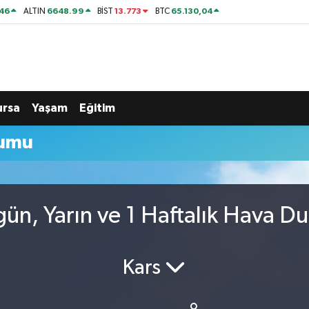
46
6648.99
13.773
65.130,04
ALTIN
BİST
BTC
ursa
Yaşam
Eğitim
rumu
gün, Yarın ve 1 Haftalık Hava D
Kars