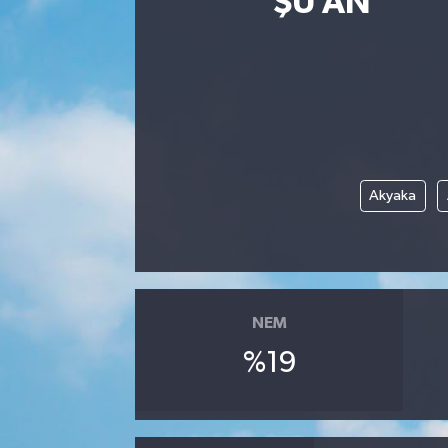
ŞU AN
Eğitim
Sağlık
Dünya
Magazin
Akyaka
Gündem
Kültür & Sanat
NEM
Teknoloji
%19
Bilim
Genel