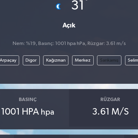
°
31
Açık
Nem: %19, Basınç: 1001 hpa hPa, Rüzgar: 3.61 m/s
Arpaçay
Digor
Kağızman
Merkez
Sarıkamış
Seli
BASINÇ
RÜZGAR
1001 HPA
3.61 M/S
hpa