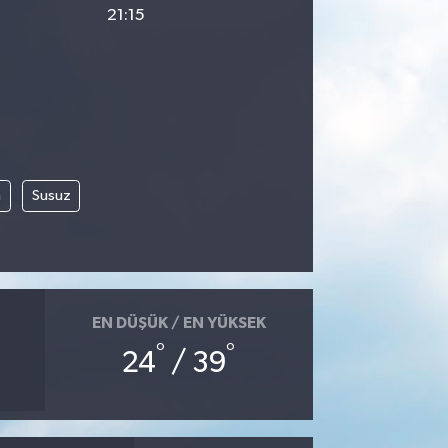
21:15
m
Susuz
EN DÜŞÜK / EN YÜKSEK
°
°
24
/ 39