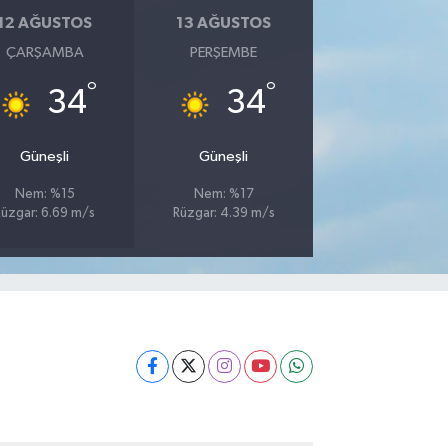
12 AĞUSTOS
13 AĞUSTOS
ÇARŞAMBA
PERŞEMBE
°
°
34
34
Güneşli
Güneşli
Nem: %15
Nem: %17
Rüzgar: 6.69 m/s
Rüzgar: 4.39 m/s