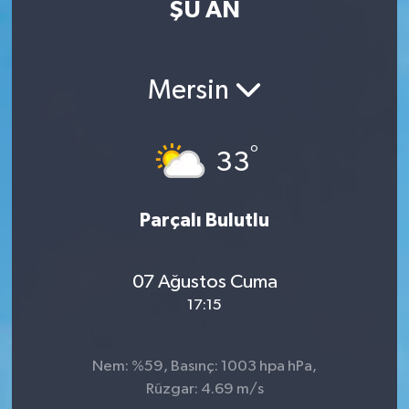
ŞU AN
Eğitim
Sağlık
Mersin
Dünya
°
33
Magazin
Gündem
Parçalı Bulutlu
Kültür & Sanat
07 Ağustos Cuma
17:15
Teknoloji
Bilim
Nem: %59, Basınç: 1003 hpa hPa,
Rüzgar: 4.69 m/s
Genel