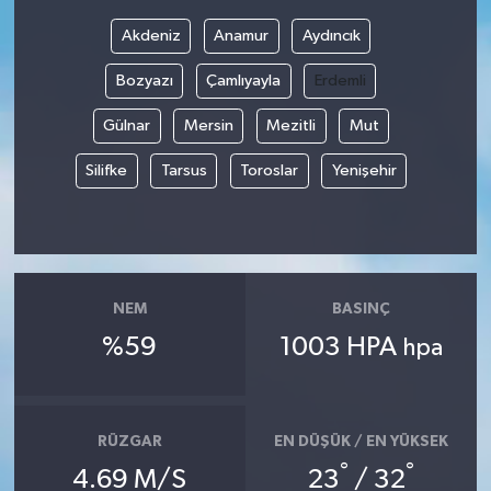
Akdeniz
Anamur
Aydıncık
Bilim, Teknoloji
Bozyazı
Çamlıyayla
Erdemli
Gülnar
Mersin
Mezitli
Mut
Silifke
Tarsus
Toroslar
Yenişehir
NEM
BASINÇ
%59
1003 HPA
hpa
RÜZGAR
EN DÜŞÜK / EN YÜKSEK
°
°
4.69 M/S
23
/ 32