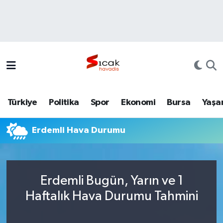
Bursa
Nöbetçi Eczaneler
Yerel
Hava Durumu
Yaşam
Trafik Durumu
Türkiye
Politika
Spor
Ekonomi
Bursa
Yaşa
Siyaset
Süper Lig Puan Durumu ve Fikstür
Erdemli Hava Durumu
Politika
Tüm Manşetler
Spor
Son Dakika Haberleri
Erdemli Bugün, Yarın ve 1
Türkiye
Haber Arşivi
Haftalık Hava Durumu Tahmini
Ekonomi