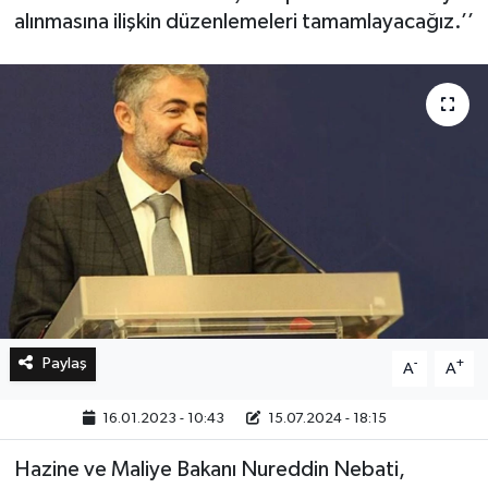
alınmasına ilişkin düzenlemeleri tamamlayacağız.’’
Bilim, Teknoloji
Paylaş
-
+
A
A
16.01.2023 - 10:43
15.07.2024 - 18:15
Hazine ve Maliye Bakanı Nureddin Nebati,