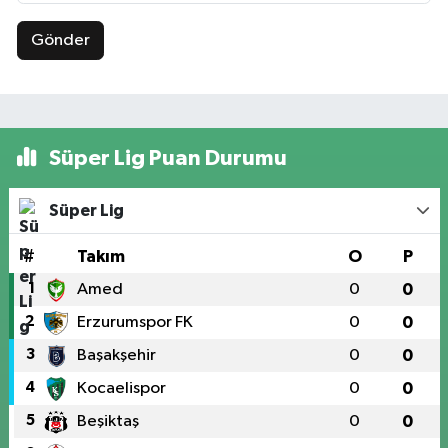
Gönder
Süper Lig Puan Durumu
Süper Lig
#
Takım
O
P
1
Amed
0
0
2
Erzurumspor FK
0
0
3
Başakşehir
0
0
4
Kocaelispor
0
0
5
Beşiktaş
0
0