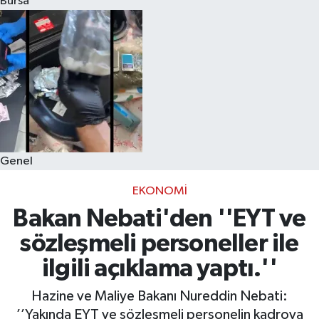
Bursa
Eğitim
Sağlık
Dünya
Magazin
Genel
Gündem
EKONOMI
Kültür & Sanat
Bakan Nebati'den ''EYT ve
sözleşmeli personeller ile
Teknoloji
ilgili açıklama yaptı.''
Bilim
Hazine ve Maliye Bakanı Nureddin Nebati:
’’Yakında EYT ve sözleşmeli personelin kadroya
Genel