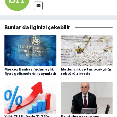
Bunlar da ilginizi çekebilir
Merkez Bankası'ndan aylık
Madencilik ve taş ocakçılığı
fiyat gelişmelerini yayımladı
sektörü zirvede
Yıllık TÜFE yüzde 31,75'e
Kayıt dışı paraya yeni