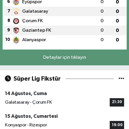
6
Eyüpspor
0
0
7
Galatasaray
0
0
8
Çorum FK
0
0
9
Gaziantep FK
0
0
10
Alanyaspor
0
0
Detaylar için tıklayın
Süper Lig Fikstür
14 Ağustos, Cuma
Galatasaray - Çorum FK
21:30
15 Ağustos, Cumartesi
Konyaspor - Rizespor
19:00