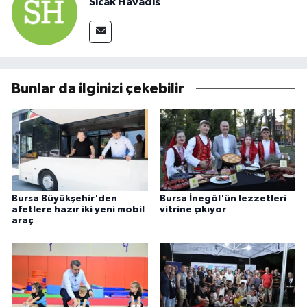
Sıcak Havadis
Bunlar da ilginizi çekebilir
Bursa Büyükşehir'den
Bursa İnegöl'ün lezzetleri
afetlere hazır iki yeni mobil
vitrine çıkıyor
araç