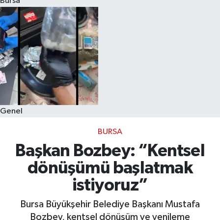
Bursa
Eğitim
Sağlık
Dünya
Magazin
Genel
Gündem
BURSA
Kültür & Sanat
Başkan Bozbey: “Kentsel
dönüşümü başlatmak
Teknoloji
istiyoruz”
Bilim
Bursa Büyükşehir Belediye Başkanı Mustafa
Bozbey, kentsel dönüşüm ve yenileme
Genel