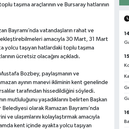
plu taşıma araçlarının ve Bursaray hatlarının
an Bayramı’nda vatandaşların rahat ve
1
rçekleştirebilmeleri amacıyla 30 Mart, 31 Mart
Ga
kta yolcu taşıyan hatlardaki toplu taşıma
arının ücretsiz olacağını açıkladı.
1
Ko
 Mustafa Bozbey, paylaşmanın ve
Ka
mazan ayının manevi ikliminin kent genelinde
Ge
alılar tarafından hissedildiğini söyledi.
Ga
n mutluluğunu yaşadıklarını belirten Başkan
 Belediyesi olarak Ramazan Bayramı’nda
1
ni ve ulaşımlarını kolaylaştırmak amacıyla
Ba
samda kent içinde ayakta yolcu taşıyan