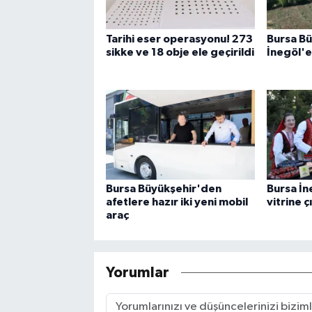
Tarihi eser operasyonu! 273
Bursa B
sikke ve 18 obje ele geçirildi
İnegöl'e
Bursa Büyükşehir'den
Bursa İn
afetlere hazır iki yeni mobil
vitrine ç
araç
Yorumlar