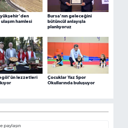
üyükşehir'den
Bursa'nın geleceğini
 ulaşım hamlesi
bütüncül anlayışla
planlıyoruz
egöl'ün lezzetleri
Çocuklar Yaz Spor
ıkıyor
Okullarında buluşuyor