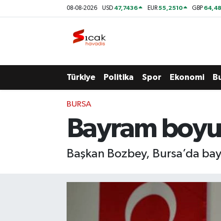
47,7436
55,2510
64,48
08-08-2026
USD
EUR
GBP
Bursa
Nöbetçi Eczaneler
Yerel
Hava Durumu
Türkiye
Politika
Spor
Ekonomi
B
Yaşam
Trafik Durumu
BURSA
Siyaset
Süper Lig Puan Durumu ve Fikstür
Bayram boyun
Politika
Tüm Manşetler
Başkan Bozbey, Bursa’da bay
Spor
Son Dakika Haberleri
Türkiye
Haber Arşivi
Ekonomi