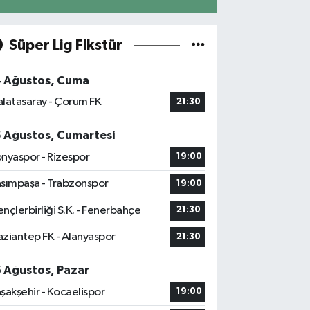
Süper Lig Fikstür
4 Ağustos, Cuma
latasaray - Çorum FK
21:30
5 Ağustos, Cumartesi
nyaspor - Rizespor
19:00
sımpaşa - Trabzonspor
19:00
nçlerbirliği S.K. - Fenerbahçe
21:30
ziantep FK - Alanyaspor
21:30
6 Ağustos, Pazar
şakşehir - Kocaelispor
19:00