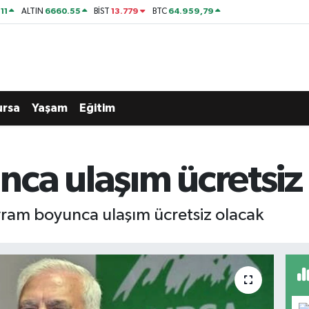
11
6660.55
13.779
64.959,79
ALTIN
BİST
BTC
ursa
Yaşam
Eğitim
ca ulaşım ücretsiz
ram boyunca ulaşım ücretsiz olacak