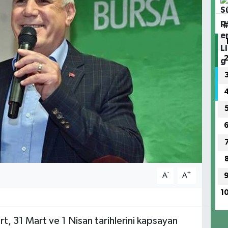
-
+
A
A
1
t, 31 Mart ve 1 Nisan tarihlerini kapsayan