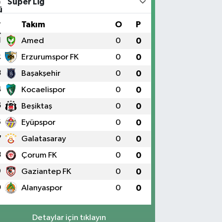
Süper Lig
#
Takım
O
P
1
Amed
0
0
2
Erzurumspor FK
0
0
3
Başakşehir
0
0
4
Kocaelispor
0
0
5
Beşiktaş
0
0
6
Eyüpspor
0
0
7
Galatasaray
0
0
8
Çorum FK
0
0
9
Gaziantep FK
0
0
0
Alanyaspor
0
0
Detaylar için tıklayın