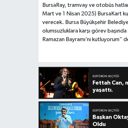
BursaRay, tramvay ve otobüs hatla
Mart ve 1 Nisan 2025) BursaKart kul
verecek. Bursa Büyükşehir Belediye
olumsuzluklara karşı görev başında
Ramazan Bayramı’nı kutluyorum” d
EDITÖRÜN SEÇTIĞI
Fettah Can, 
yaşattı.
EDITÖRÜN SEÇTIĞI
Başkan Oktay
Oldu