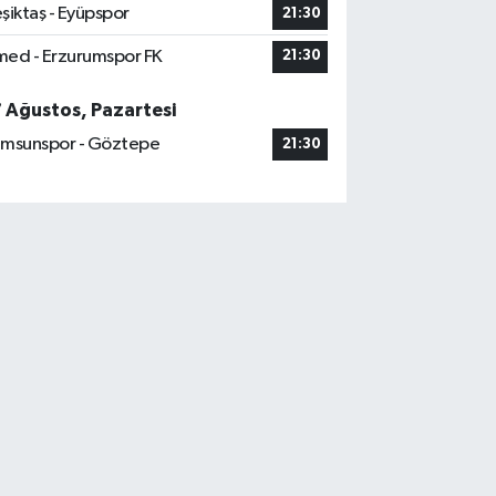
şiktaş - Eyüpspor
21:30
ed - Erzurumspor FK
21:30
7 Ağustos, Pazartesi
msunspor - Göztepe
21:30