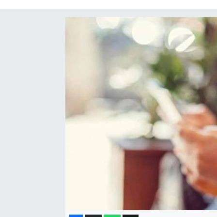
Eğitim
Sağlık
Dünya
Magazin
Gündem
Kültür & Sanat
Teknoloji
Bilim
Genel