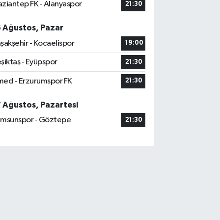
ziantep FK - Alanyaspor
21:30
6 Ağustos, Pazar
şakşehir - Kocaelispor
19:00
şiktaş - Eyüpspor
21:30
ed - Erzurumspor FK
21:30
7 Ağustos, Pazartesi
msunspor - Göztepe
21:30