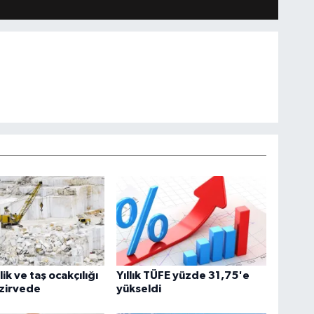
ik ve taş ocakçılığı
Yıllık TÜFE yüzde 31,75'e
 zirvede
yükseldi