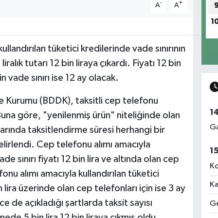
-
+
A
A
1
landırılan tüketici kredilerinde vade sınırının
ralık tutarı 12 bin liraya çıkardı. Fiyatı 12 bin
in vade sınırı ise 12 ay olacak.
 Kurumu (BDDK), taksitli cep telefonu
1
Buna göre, "yenilenmiş ürün" niteliğinde olan
Ga
larında taksitlendirme süresi herhangi bir
belirlendi. Cep telefonu alımı amacıyla
1
ade sınırı fiyatı 12 bin lira ve altında olan cep
Ko
fonu alımı amacıyla kullandırılan tüketici
Ka
n lira üzerinde olan cep telefonları için ise 3 ay
e de açıkladığı şartlarda taksit sayısı
Ge
de 5 bin lira 12 bin liraya çıkmış oldu.