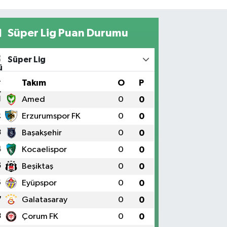
Süper Lig Puan Durumu
Süper Lig
#
Takım
O
P
1
Amed
0
0
2
Erzurumspor FK
0
0
3
Başakşehir
0
0
4
Kocaelispor
0
0
5
Beşiktaş
0
0
6
Eyüpspor
0
0
7
Galatasaray
0
0
8
Çorum FK
0
0