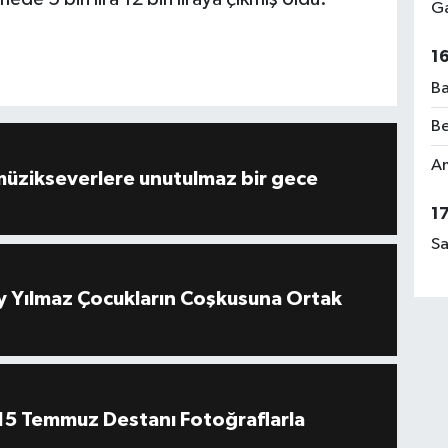
Ga
1
Ba
Be
Am
müzikseverlere unutulmaz bir gece
1
Sa
 Yılmaz Çocukların Coşkusuna Ortak
''15 Temmuz Destanı Fotoğraflarla