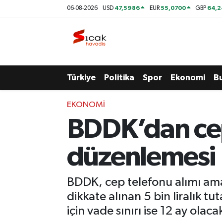
47,5986
55,0700
64,2
06-08-2026
USD
EUR
GBP
Bursa
Nöbetçi Eczaneler
Yerel
Hava Durumu
Türkiye
Politika
Spor
Ekonomi
B
Yaşam
Trafik Durumu
EKONOMI
Siyaset
Süper Lig Puan Durumu ve Fikstür
BDDK’dan cep 
Politika
Tüm Manşetler
düzenlemesi
Spor
Son Dakika Haberleri
BDDK, cep telefonu alımı amac
Türkiye
Haber Arşivi
dikkate alınan 5 bin liralık tut
için vade sınırı ise 12 ay olaca
Ekonomi