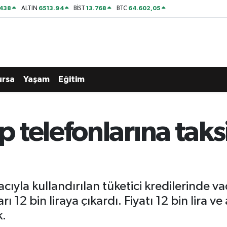
438
6513.94
13.768
64.602,05
ALTIN
BİST
BTC
ursa
Yaşam
Eğitim
telefonlarına taks
ıyla kullandırılan tüketici kredilerinde va
arı 12 bin liraya çıkardı. Fiyatı 12 bin lira v
k.