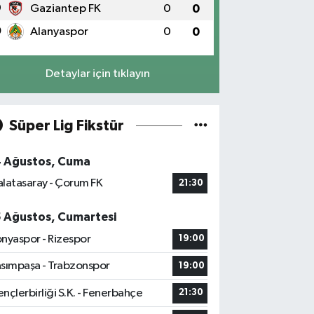
9
Gaziantep FK
0
0
0
Alanyaspor
0
0
Detaylar için tıklayın
Süper Lig Fikstür
4 Ağustos, Cuma
latasaray - Çorum FK
21:30
5 Ağustos, Cumartesi
nyaspor - Rizespor
19:00
sımpaşa - Trabzonspor
19:00
nçlerbirliği S.K. - Fenerbahçe
21:30