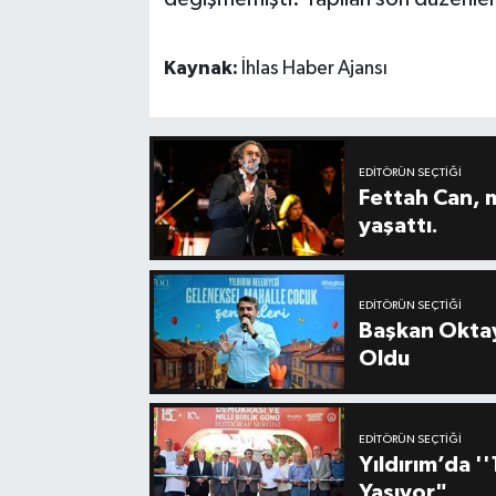
Kaynak:
İhlas Haber Ajansı
EDITÖRÜN SEÇTIĞI
Fettah Can, 
yaşattı.
EDITÖRÜN SEÇTIĞI
Başkan Oktay
Oldu
EDITÖRÜN SEÇTIĞI
Yıldırım’da 
Yaşıyor"