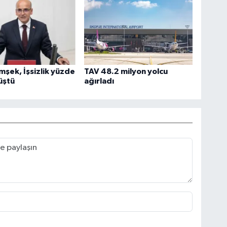
mşek, İşsizlik yüzde
TAV 48.2 milyon yolcu
üştü
ağırladı