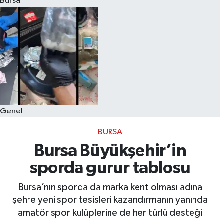
Bursa
Eğitim
Sağlık
Dünya
Magazin
Genel
Gündem
BURSA
Kültür & Sanat
Bursa Büyükşehir’in
sporda gurur tablosu
Teknoloji
Bursa’nın sporda da marka kent olması adına
Bilim
şehre yeni spor tesisleri kazandırmanın yanında
amatör spor kulüplerine de her türlü desteği
Genel