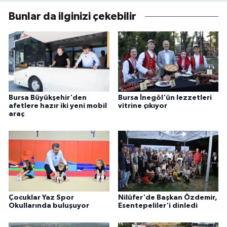
Bunlar da ilginizi çekebilir
Bursa Büyükşehir'den
Bursa İnegöl'ün lezzetleri
afetlere hazır iki yeni mobil
vitrine çıkıyor
araç
Çocuklar Yaz Spor
Nilüfer'de Başkan Özdemir,
Okullarında buluşuyor
Esentepeliler'i dinledi