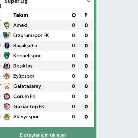
Süper Lig
#
Takım
O
P
1
Amed
0
0
2
Erzurumspor FK
0
0
3
Başakşehir
0
0
4
Kocaelispor
0
0
5
Beşiktaş
0
0
6
Eyüpspor
0
0
7
Galatasaray
0
0
8
Çorum FK
0
0
9
Gaziantep FK
0
0
0
Alanyaspor
0
0
Detaylar için tıklayın