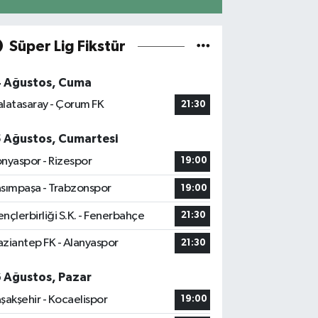
Süper Lig Fikstür
4 Ağustos, Cuma
latasaray - Çorum FK
21:30
5 Ağustos, Cumartesi
nyaspor - Rizespor
19:00
sımpaşa - Trabzonspor
19:00
nçlerbirliği S.K. - Fenerbahçe
21:30
ziantep FK - Alanyaspor
21:30
6 Ağustos, Pazar
şakşehir - Kocaelispor
19:00