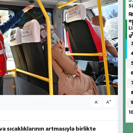
-
+
A
A
1
 sıcaklıklarının artmasıyla birlikte