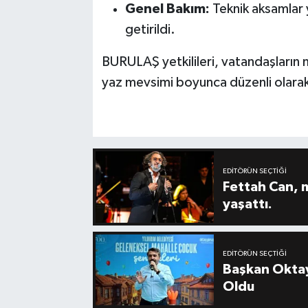
Genel Bakım:
Teknik aksamlar 
getirildi.
BURULAŞ yetkilileri, vatandaşların
yaz mevsimi boyunca düzenli olarak
EDITÖRÜN SEÇTIĞI
Fettah Can, 
yaşattı.
EDITÖRÜN SEÇTIĞI
Başkan Oktay
Oldu