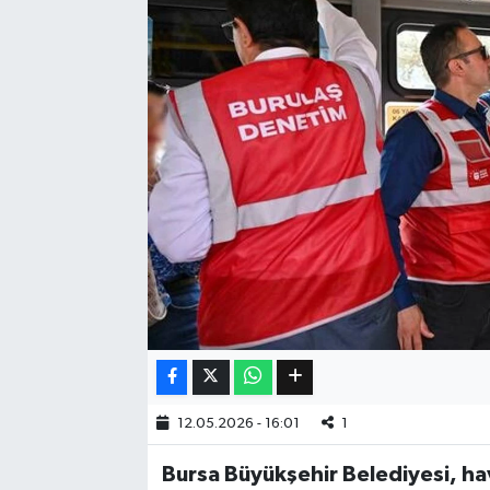
Eğitim
Sağlık
Dünya
Magazin
Gündem
Kültür & Sanat
Teknoloji
12.05.2026 - 16:01
1
Bilim
Bursa Büyükşehir Belediyesi, hava
Genel