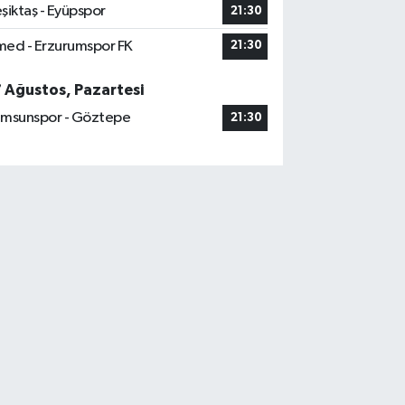
şiktaş - Eyüpspor
21:30
ed - Erzurumspor FK
21:30
7 Ağustos, Pazartesi
msunspor - Göztepe
21:30