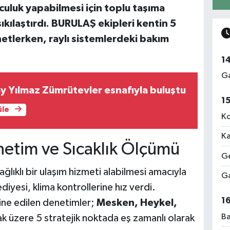
culuk yapabilmesi için toplu taşıma
ıkılaştırdı. BURULAŞ ekipleri kentin 5
etlerken, raylı sistemlerdeki bakım
1
Ga
 Yılmaz Zümrütevler esnafıyla buluştu
1
üle
Ko
Ka
netim ve Sıcaklık Ölçümü
Ge
ğlıklı bir ulaşım hizmeti alabilmesi amacıyla
Ga
iyesi, klima kontrollerine hız verdi.
1
ine edilen denetimler;
Mesken, Heykel,
Ba
k üzere 5 stratejik noktada eş zamanlı olarak