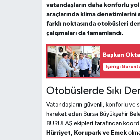
vatandaşların daha konforlu yol
araçlarında klima denetimlerini s
Bilim, Teknoloji
farklı noktasında otobüsleri den
çalışmaları da tamamlandı.
Başkan Oktay
İçeriği Görünt
Otobüslerde Sıkı De
Vatandaşların güvenli, konforlu ve sa
hareket eden Bursa Büyükşehir Beled
BURULAŞ ekipleri tarafından koord
Hürriyet, Korupark ve Emek
olma