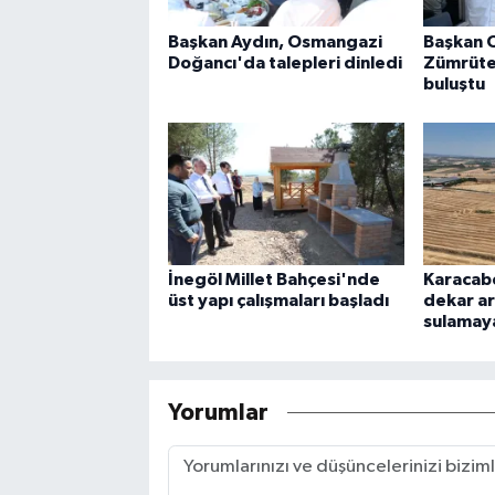
Başkan Aydın, Osmangazi
Başkan 
Doğancı'da talepleri dinledi
Zümrütev
buluştu
İnegöl Millet Bahçesi'nde
Karacab
üst yapı çalışmaları başladı
dekar a
sulamay
Yorumlar