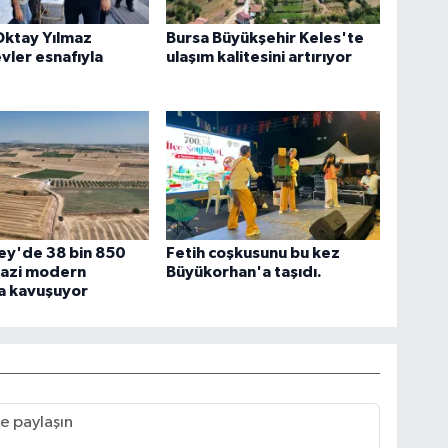
Oktay Yılmaz
Bursa Büyükşehir Keles'te
ler esnafıyla
ulaşım kalitesini artırıyor
ey'de 38 bin 850
Fetih coşkusunu bu kez
razi modern
Büyükorhan'a taşıdı.
a kavuşuyor