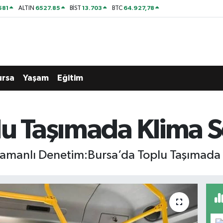
581
6527.85
13.703
64.927,78
ALTIN
BİST
BTC
ursa
Yaşam
Eğitim
u Taşımada Klima S
manlı Denetim:Bursa’da Toplu Taşımada K