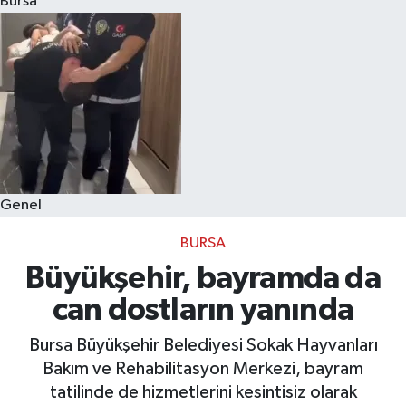
Bursa
Eğitim
Sağlık
Dünya
Magazin
Genel
Gündem
BURSA
Kültür & Sanat
Büyükşehir, bayramda da
can dostların yanında
Teknoloji
Bursa Büyükşehir Belediyesi Sokak Hayvanları
Bilim
Bakım ve Rehabilitasyon Merkezi, bayram
tatilinde de hizmetlerini kesintisiz olarak
Genel