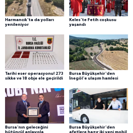
Harmancık'ta da yolları
Keles'te Fetih coşkusu
yenileniyor
yaşandı
Tarihi eser operasyonu! 273
Bursa Büyükşehir'den
sikke ve 18 obje ele geçirildi
İnegöl'e ulaşım hamlesi
Bursa'nın geleceğini
Bursa Büyükşehir'den
bütüncül anlayışla
afetlere hazır iki yeni mobil