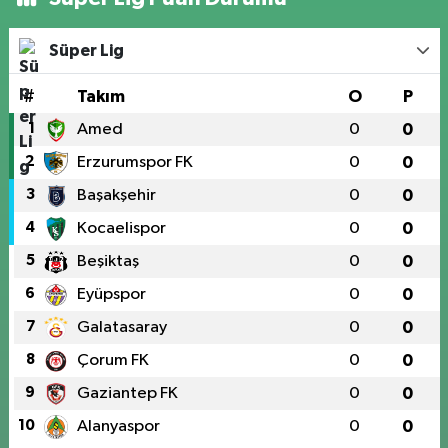
Süper Lig
#
Takım
O
P
1
Amed
0
0
2
Erzurumspor FK
0
0
3
Başakşehir
0
0
4
Kocaelispor
0
0
5
Beşiktaş
0
0
6
Eyüpspor
0
0
7
Galatasaray
0
0
8
Çorum FK
0
0
9
Gaziantep FK
0
0
10
Alanyaspor
0
0