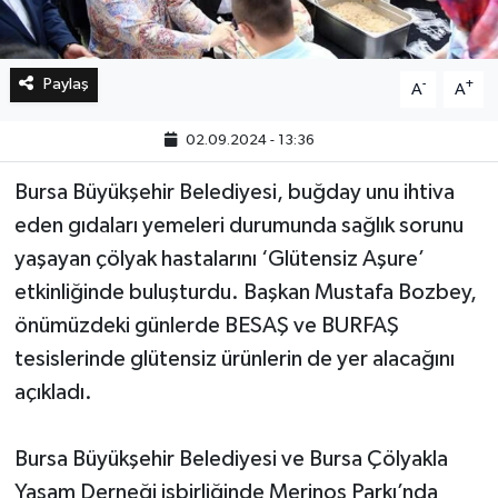
Paylaş
-
+
A
A
02.09.2024 - 13:36
Bursa Büyükşehir Belediyesi, buğday unu ihtiva
eden gıdaları yemeleri durumunda sağlık sorunu
yaşayan çölyak hastalarını ‘Glütensiz Aşure’
etkinliğinde buluşturdu. Başkan Mustafa Bozbey,
önümüzdeki günlerde BESAŞ ve BURFAŞ
tesislerinde glütensiz ürünlerin de yer alacağını
açıkladı.
Bursa Büyükşehir Belediyesi ve Bursa Çölyakla
Yaşam Derneği işbirliğinde Merinos Parkı’nda