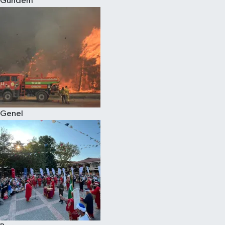
Gündem
Eğitim
Sağlık
Dünya
Magazin
Genel
Gündem
Kültür & Sanat
Teknoloji
Bilim
Genel