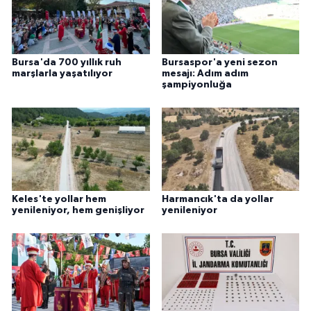
Bursa'da 700 yıllık ruh
Bursaspor'a yeni sezon
marşlarla yaşatılıyor
mesajı: Adım adım
şampiyonluğa
Keles'te yollar hem
Harmancık'ta da yollar
yenileniyor, hem genişliyor
yenileniyor