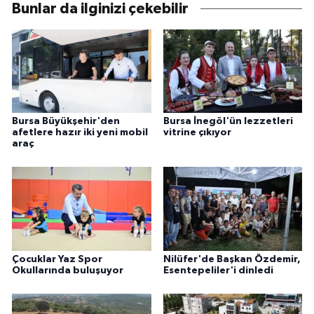
Bunlar da ilginizi çekebilir
Bursa Büyükşehir'den
Bursa İnegöl'ün lezzetleri
afetlere hazır iki yeni mobil
vitrine çıkıyor
araç
Çocuklar Yaz Spor
Nilüfer'de Başkan Özdemir,
Okullarında buluşuyor
Esentepeliler'i dinledi