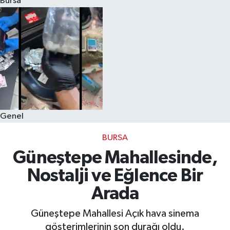
Bursa
Eğitim
Sağlık
Dünya
Magazin
Genel
Gündem
BURSA
Kültür & Sanat
Güneştepe Mahallesinde,
Nostalji ve Eğlence Bir
Teknoloji
Arada
Bilim
Güneştepe Mahallesi Açık hava sinema
gösterimlerinin son durağı oldu.
Genel