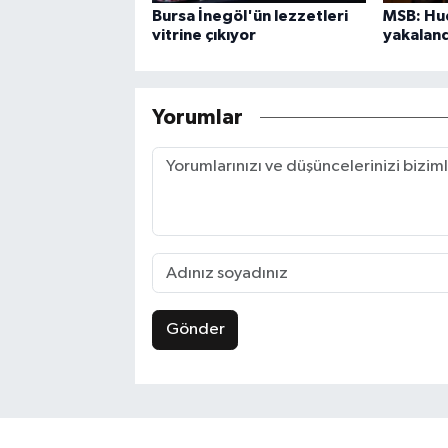
Bursa İnegöl'ün lezzetleri
MSB: Hud
vitrine çıkıyor
yakaland
Yorumlar
Gönder