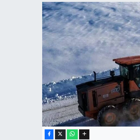
Eğitim
Sağlık
Dünya
Magazin
Gündem
Kültür & Sanat
Teknoloji
Bilim
Genel