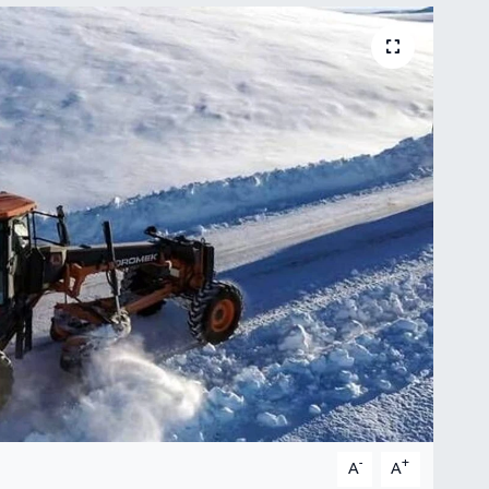
-
+
A
A