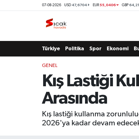
47,6704
55,0406
64,2
07-08-2026
USD
EUR
GBP
Bursa
Nöbetçi Eczaneler
Yerel
Hava Durumu
Türkiye
Politika
Spor
Ekonomi
B
Yaşam
Trafik Durumu
GENEL
Siyaset
Süper Lig Puan Durumu ve Fikstür
Kış Lastiği K
Politika
Tüm Manşetler
Arasında
Spor
Son Dakika Haberleri
Kış lastiği kullanma zorunlul
Türkiye
Haber Arşivi
2026'ya kadar devam edece
Ekonomi