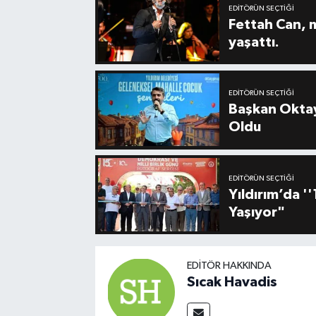
EDITÖRÜN SEÇTIĞI
Fettah Can, 
yaşattı.
EDITÖRÜN SEÇTIĞI
Başkan Oktay
Oldu
EDITÖRÜN SEÇTIĞI
Yıldırım’da 
Yaşıyor"
EDITÖR HAKKINDA
Sıcak Havadis