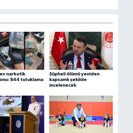
dev narkotik
Şüpheli ölümü yeniden
onu: 844 tutuklama
kapsamlı şekilde
incelenecek