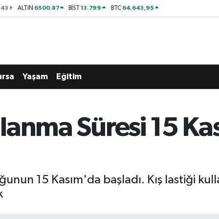
143
6500.87
13.799
64.643,95
ALTIN
BİST
BTC
ursa
Yaşam
Eğitim
ullanma Süresi 15 K
uğunun 15 Kasım'da başladı. Kış lastiği ku
k