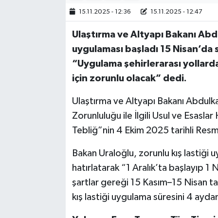
15.11.2025 - 12:36
15.11.2025 - 12:47
Bilim, Teknoloji
Ulaştırma ve Altyapı Bakanı Abdu
uygulaması başladı 15 Nisan’da 
“Uygulama şehirlerarası yollarda
için zorunlu olacak” dedi.
Ulaştırma ve Altyapı Bakanı Abdulka
Zorunluluğu ile İlgili Usul ve Esasla
Tebliğ”nin 4 Ekim 2025 tarihli Resm
Bakan Uraloğlu, zorunlu kış lastiği
hatırlatarak “1 Aralık’ta başlayıp 
şartlar gereği 15 Kasım–15 Nisan ta
kış lastiği uygulama süresini 4 aydan 