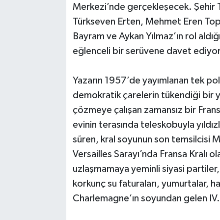
Merkezi’nde gerçekleşecek. Şehir T
Türkseven Erten, Mehmet Eren Topç
Bayram ve Aykan Yılmaz’ın rol aldığı 
eğlenceli bir serüvene davet ediyor
Yazarın 1957’de yayımlanan tek poli
demokratik çarelerin tükendiği bir y
çözmeye çalışan zamansız bir Fransa
evinin terasında teleskobuyla yıldı
süren, kral soyunun son temsilcisi M
Versailles Sarayı’nda Fransa Kralı ol
uzlaşmamaya yeminli siyasi partiler, 
korkunç su faturaları, yumurtalar, 
Charlemagne’ın soyundan gelen IV. Pi