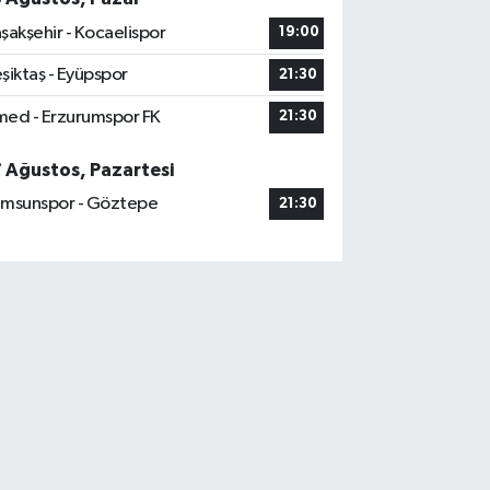
şakşehir - Kocaelispor
19:00
şiktaş - Eyüpspor
21:30
ed - Erzurumspor FK
21:30
7 Ağustos, Pazartesi
msunspor - Göztepe
21:30