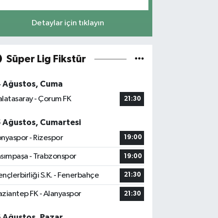
Detaylar için tıklayın
Süper Lig Fikstür
4 Ağustos, Cuma
latasaray - Çorum FK
21:30
5 Ağustos, Cumartesi
nyaspor - Rizespor
19:00
sımpaşa - Trabzonspor
19:00
nçlerbirliği S.K. - Fenerbahçe
21:30
ziantep FK - Alanyaspor
21:30
6 Ağustos, Pazar