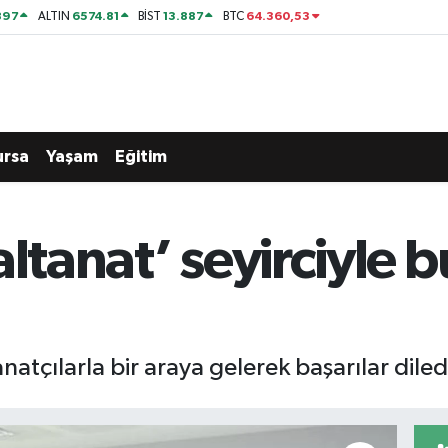
897
6574.81
13.887
64.360,53
ALTIN
BİST
BTC
ursa
Yaşam
Eğitim
altanat’ seyirciyle 
tçılarla bir araya gelerek başarılar diled