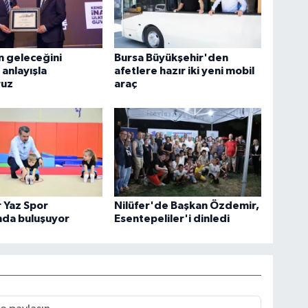
n geleceğini
Bursa Büyükşehir'den
 anlayışla
afetlere hazır iki yeni mobil
ruz
araç
 Yaz Spor
Nilüfer'de Başkan Özdemir,
nda buluşuyor
Esentepeliler'i dinledi