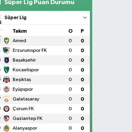
Süper Lig Puan Durumu
Süper Lig
#
Takım
O
P
1
Amed
0
0
2
Erzurumspor FK
0
0
3
Başakşehir
0
0
4
Kocaelispor
0
0
5
Beşiktaş
0
0
6
Eyüpspor
0
0
7
Galatasaray
0
0
8
Çorum FK
0
0
9
Gaziantep FK
0
0
0
Alanyaspor
0
0