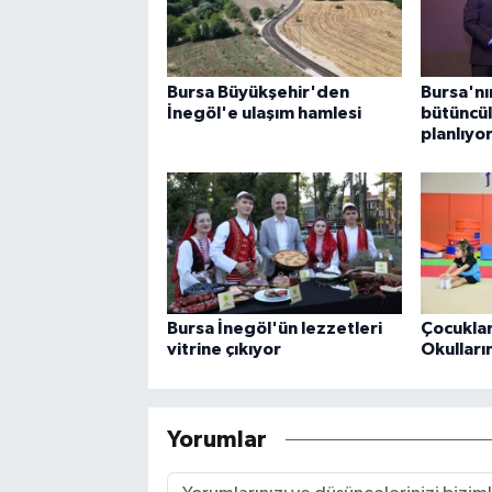
Bursa Büyükşehir'den
Bursa'nı
İnegöl'e ulaşım hamlesi
bütüncül
planlıyo
Bursa İnegöl'ün lezzetleri
Çocuklar
vitrine çıkıyor
Okulları
Yorumlar