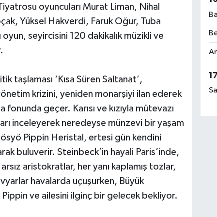
iyatrosu oyuncuları Murat Liman, Nihal
Ba
ak, Yüksel Hakverdi, Faruk Oğur, Tuba
Be
oyun, seyircisini 120 dakikalık müzikli ve
.
Am
1
tik taşlaması ‘Kısa Süren Saltanat’,
Sa
önetim krizini, yeniden monarşiyi ilan ederek
 fonunda geçer. Karısı ve kızıyla mütevazı
zları inceleyerek neredeyse münzevi bir yaşam
ösyö Pippin Heristal, ertesi gün kendini
arak buluverir. Steinbeck’in hayali Paris’inde,
arsız aristokratlar, her yanı kaplamış tozlar,
havyarlar havalarda uçuşurken, Büyük
ppin ve ailesini ilginç bir gelecek bekliyor.