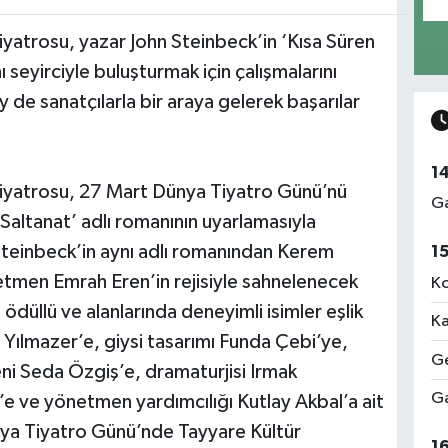
iyatrosu, yazar John Steinbeck’in ‘Kısa Süren
 seyirciyle buluşturmak için çalışmalarını
e sanatçılarla bir araya gelerek başarılar
1
Tiyatrosu, 27 Mart Dünya Tiyatro Günü’nü
Ga
Saltanat’ adlı romanının uyarlamasıyla
Steinbeck’in aynı adlı romanından Kerem
1
netmen Emrah Eren’in rejisiyle sahnelenecek
Ko
 ödüllü ve alanlarında deneyimli isimler eşlik
Ka
Yılmazer’e, giysi tasarımı Funda Çebi’ye,
Ge
ni Seda Özgiş’e, dramaturjisi Irmak
Ga
e ve yönetmen yardımcılığı Kutlay Akbal’a ait
ya Tiyatro Günü’nde Tayyare Kültür
1