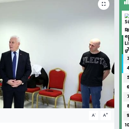
-
+
A
A
1