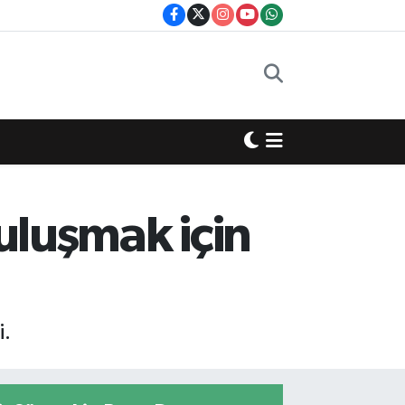
buluşmak için
i.