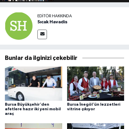
EDITÖR HAKKINDA
Sıcak Havadis
Bunlar da ilginizi çekebilir
Bursa Büyükşehir'den
Bursa İnegöl'ün lezzetleri
afetlere hazır iki yeni mobil
vitrine çıkıyor
araç