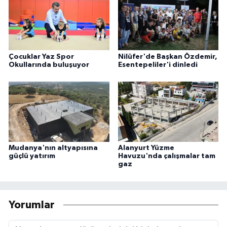
Çocuklar Yaz Spor
Nilüfer'de Başkan Özdemir,
Okullarında buluşuyor
Esentepeliler'i dinledi
Mudanya'nın altyapısına
Alanyurt Yüzme
güçlü yatırım
Havuzu'nda çalışmalar tam
gaz
Yorumlar