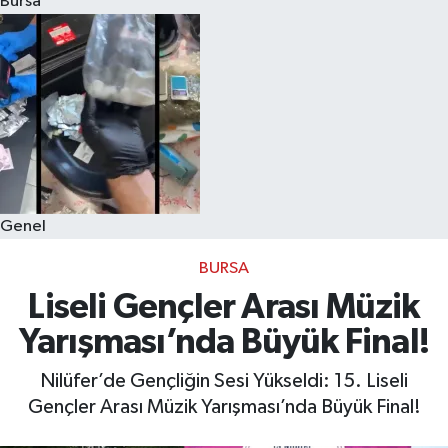
Bursa
Eğitim
Sağlık
Dünya
Magazin
Genel
Gündem
BURSA
Kültür & Sanat
Liseli Gençler Arası Müzik
Yarışması’nda Büyük Final!
Teknoloji
Nilüfer’de Gençliğin Sesi Yükseldi: 15. Liseli
Bilim
Gençler Arası Müzik Yarışması’nda Büyük Final!
Genel