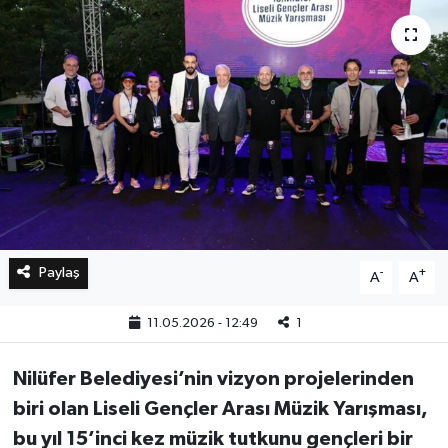
Bilim, Teknoloji
Paylaş
-
+
A
A
11.05.2026 - 12:49
1
Nilüfer Belediyesi’nin vizyon projelerinden
biri olan Liseli Gençler Arası Müzik Yarışması,
bu yıl 15’inci kez müzik tutkunu gençleri bir