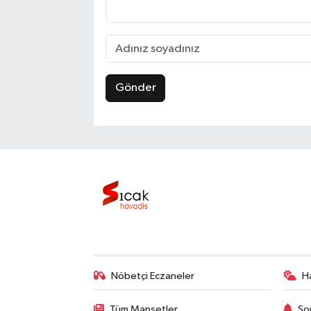
Gönder
Nöbetçi Eczaneler
H
Tüm Manşetler
So