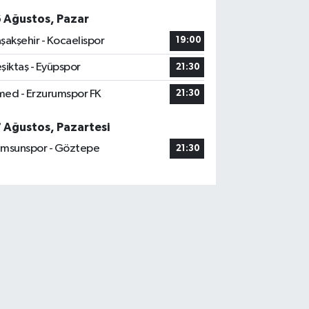
6 Ağustos, Pazar
şakşehir - Kocaelispor
19:00
şiktaş - Eyüpspor
21:30
ed - Erzurumspor FK
21:30
7 Ağustos, Pazartesi
msunspor - Göztepe
21:30