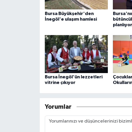
Bursa Büyükşehir'den
Bursa'nı
İnegöl'e ulaşım hamlesi
bütüncül
planlıyo
Bursa İnegöl'ün lezzetleri
Çocuklar
vitrine çıkıyor
Okulları
Yorumlar