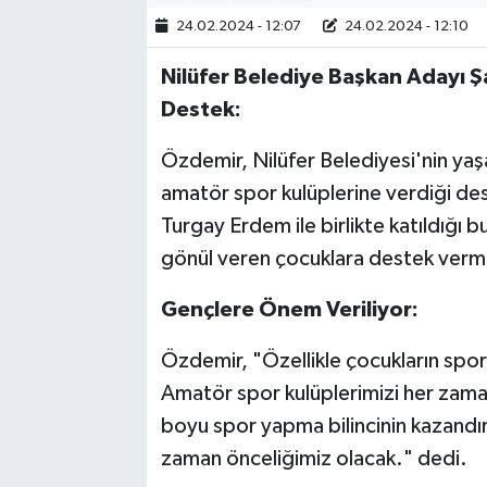
24.02.2024 - 12:07
24.02.2024 - 12:10
Bilim, Teknoloji
Nilüfer Belediye Başkan Adayı 
Destek:
Özdemir, Nilüfer Belediyesi'nin yaş
amatör spor kulüplerine verdiği des
Turgay Erdem ile birlikte katıldığı
gönül veren çocuklara destek verme
Gençlere Önem Veriliyor:
Özdemir, "Özellikle çocukların spora
Amatör spor kulüplerimizi her zam
boyu spor yapma bilincinin kazandırılm
zaman önceliğimiz olacak." dedi.