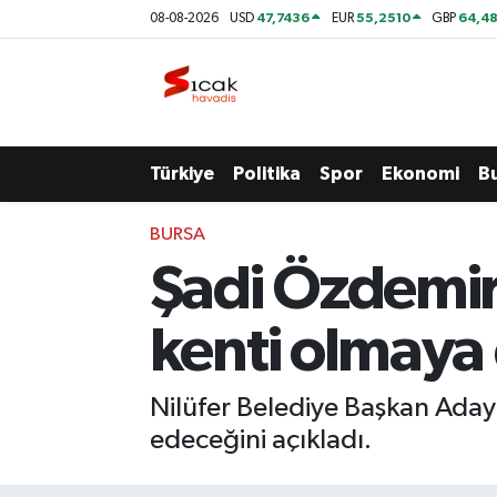
47,7436
55,2510
64,48
08-08-2026
USD
EUR
GBP
Bursa
Nöbetçi Eczaneler
Yerel
Hava Durumu
Türkiye
Politika
Spor
Ekonomi
B
Yaşam
Trafik Durumu
BURSA
Siyaset
Süper Lig Puan Durumu ve Fikstür
Şadi Özdemir,
Politika
Tüm Manşetler
kenti olmay
Spor
Son Dakika Haberleri
Nilüfer Belediye Başkan Aday
Türkiye
Haber Arşivi
edeceğini açıkladı.
Ekonomi