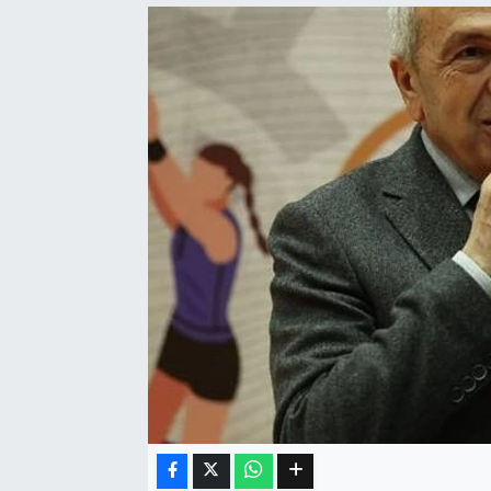
Eğitim
Sağlık
Dünya
Magazin
Gündem
Kültür & Sanat
Teknoloji
Bilim
Genel