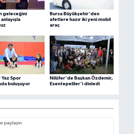
n geleceğini
Bursa Büyükşehir'den
 anlayışla
afetlere hazır iki yeni mobil
ruz
araç
 Yaz Spor
Nilüfer'de Başkan Özdemir,
nda buluşuyor
Esentepeliler'i dinledi