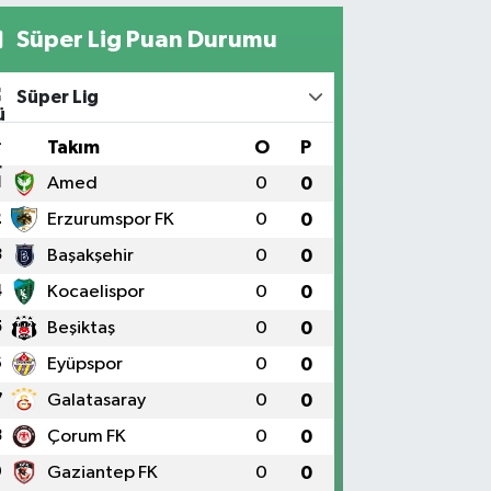
Süper Lig Puan Durumu
Süper Lig
#
Takım
O
P
1
Amed
0
0
2
Erzurumspor FK
0
0
3
Başakşehir
0
0
4
Kocaelispor
0
0
5
Beşiktaş
0
0
6
Eyüpspor
0
0
7
Galatasaray
0
0
8
Çorum FK
0
0
9
Gaziantep FK
0
0