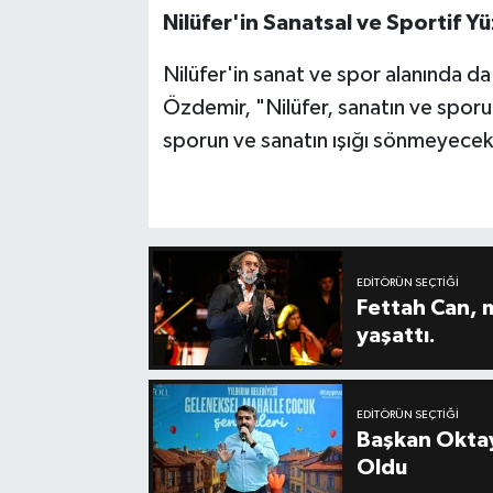
Nilüfer'in Sanatsal ve Sportif Yü
Nilüfer'in sanat ve spor alanında d
Özdemir, "Nilüfer, sanatın ve spor
sporun ve sanatın ışığı sönmeyecek
EDITÖRÜN SEÇTIĞI
Fettah Can, 
yaşattı.
EDITÖRÜN SEÇTIĞI
Başkan Oktay
Oldu