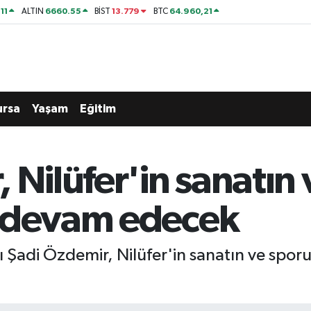
11
6660.55
13.779
64.960,21
ALTIN
BİST
BTC
ursa
Yaşam
Eğitim
 Nilüfer'in sanatın
a devam edecek
ı Şadi Özdemir, Nilüfer'in sanatın ve spo