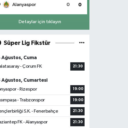
0
Alanyaspor
0
0
Detaylar için tıklayın
Süper Lig Fikstür
4 Ağustos, Cuma
latasaray - Çorum FK
21:30
5 Ağustos, Cumartesi
nyaspor - Rizespor
19:00
sımpaşa - Trabzonspor
19:00
nçlerbirliği S.K. - Fenerbahçe
21:30
ziantep FK - Alanyaspor
21:30