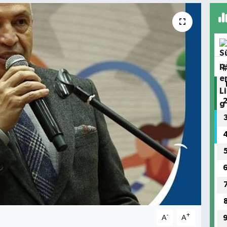
-
+
A
A