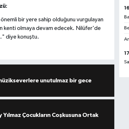
zü:
1
Ba
a önemli bir yere sahip olduğunu vurgulayan
un kenti olmaya devam edecek. Nilüfer'de
Be
." diye konuştu.
Am
1
Sa
müzikseverlere unutulmaz bir gece
 Yılmaz Çocukların Coşkusuna Ortak