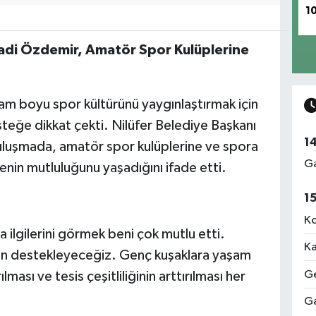
1
Şadi Özdemir, Amatör Spor Kulüplerine
am boyu spor kültürünü yaygınlaştırmak için
teğe dikkat çekti. Nilüfer Belediye Başkanı
1
 buluşmada, amatör spor kulüplerine ve spora
Ga
nin mutluluğunu yaşadığını ifade etti.
1
Ko
 ilgilerini görmek beni çok mutlu etti.
Ka
an destekleyeceğiz. Genç kuşaklara yaşam
Ge
ası ve tesis çeşitliliğinin arttırılması her
Ga