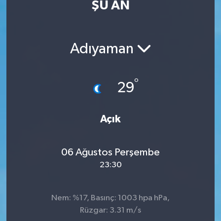
ŞU AN
Eğitim
Sağlık
Adıyaman
Dünya
°
29
Magazin
Gündem
Açık
Kültür & Sanat
06 Ağustos Perşembe
23:30
Teknoloji
Bilim
Nem: %17, Basınç: 1003 hpa hPa,
Rüzgar: 3.31 m/s
Genel