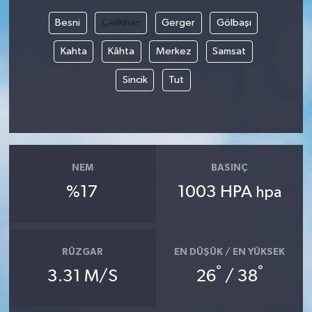
Besni
Çelikhan
Gerger
Gölbaşı
Bilim, Teknoloji
Kahta
Kâhta
Merkez
Samsat
Sincik
Tut
NEM
BASINÇ
%17
1003 HPA
hpa
RÜZGAR
EN DÜŞÜK / EN YÜKSEK
°
°
3.31 M/S
26
/ 38