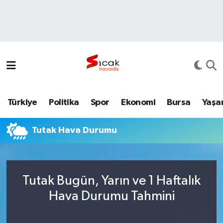
Bursa
Nöbetçi Eczaneler
Yerel
Hava Durumu
Yaşam
Trafik Durumu
Türkiye
Politika
Spor
Ekonomi
Bursa
Yaşa
Siyaset
Süper Lig Puan Durumu ve Fikstür
Tutak Hava Durumu
Politika
Tüm Manşetler
Spor
Son Dakika Haberleri
Tutak Bugün, Yarın ve 1 Haftalık
Türkiye
Haber Arşivi
Hava Durumu Tahmini
Ekonomi