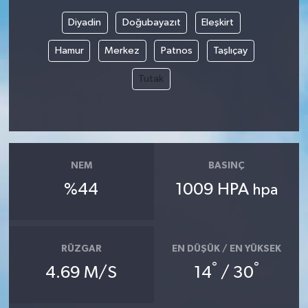
Diyadin
Doğubayazıt
Eleşkirt
Bilim, Teknoloji
Hamur
Merkez
Patnos
Taşlıçay
Tutak
NEM
BASINÇ
%44
1009 HPA
hpa
RÜZGAR
EN DÜŞÜK / EN YÜKSEK
°
°
4.69 M/S
14
/ 30