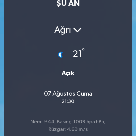
ŞU AN
Eğitim
Sağlık
Ağrı
Dünya
°
21
Magazin
Gündem
Açık
Kültür & Sanat
07 Ağustos Cuma
21:30
Teknoloji
Bilim
Nem: %44, Basınç: 1009 hpa hPa,
Rüzgar: 4.69 m/s
Genel