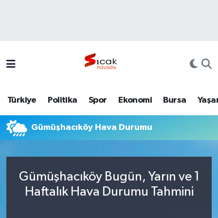
Bursa
Nöbetçi Eczaneler
Yerel
Hava Durumu
Yaşam
Trafik Durumu
Türkiye
Politika
Spor
Ekonomi
Bursa
Yaşa
Siyaset
Süper Lig Puan Durumu ve Fikstür
Gümüşhacıköy Hava Durumu
Politika
Tüm Manşetler
Spor
Son Dakika Haberleri
Gümüşhacıköy Bugün, Yarın ve 1
Türkiye
Haber Arşivi
Haftalık Hava Durumu Tahmini
Ekonomi