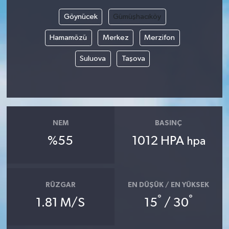
Göynücek
Gümüşhacıköy
Bilim, Teknoloji
Hamamözü
Merkez
Merzifon
Suluova
Taşova
NEM
BASINÇ
%55
1012 HPA
hpa
RÜZGAR
EN DÜŞÜK / EN YÜKSEK
°
°
1.81 M/S
15
/ 30