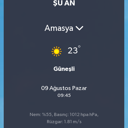
ŞU AN
Eğitim
Sağlık
Amasya
Dünya
°
23
Magazin
Gündem
Güneşli
Kültür & Sanat
09 Ağustos Pazar
09:45
Teknoloji
Bilim
Nem: %55, Basınç: 1012 hpa hPa,
Rüzgar: 1.81 m/s
Genel