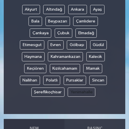
Akyurt
Altındağ
Ankara
Ayaş
Bilim, Teknoloji
Bala
Beypazarı
Çamlıdere
Çankaya
Çubuk
Elmadağ
Etimesgut
Evren
Gölbaşı
Güdül
Haymana
Kahramankazan
Kalecik
Keçiören
Kızılcahamam
Mamak
Nallıhan
Polatlı
Pursaklar
Sincan
Şereflikoçhisar
Yenimahalle
NEM
BASINÇ