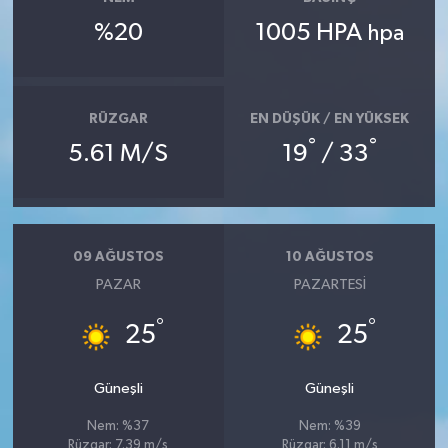
%20
1005 HPA
hpa
RÜZGAR
EN DÜŞÜK / EN YÜKSEK
°
°
5.61 M/S
19
/ 33
09 AĞUSTOS
10 AĞUSTOS
PAZAR
PAZARTESI
°
°
25
25
Güneşli
Güneşli
Nem: %37
Nem: %39
Rüzgar: 7.39 m/s
Rüzgar: 6.11 m/s