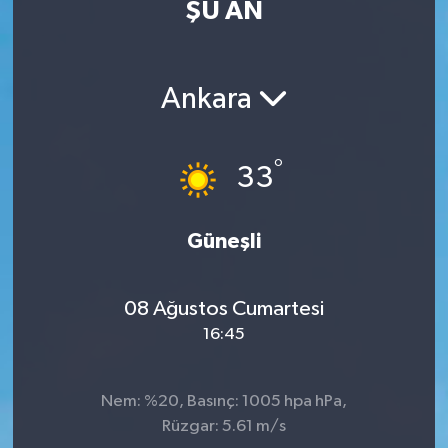
ŞU AN
Eğitim
Sağlık
Ankara
Dünya
°
33
Magazin
Gündem
Güneşli
Kültür & Sanat
08 Ağustos Cumartesi
16:45
Teknoloji
Bilim
Nem: %20, Basınç: 1005 hpa hPa,
Rüzgar: 5.61 m/s
Genel