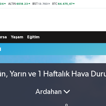
534
6518.23
13.703
64.475,47
ALTIN
BİST
BTC
ursa
Yaşam
Eğitim
u
, Yarın ve 1 Haftalık Hava Du
Ardahan