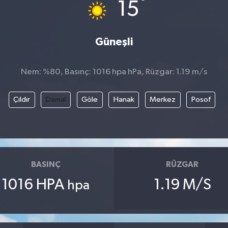
°
15
Güneşli
Nem: %80, Basınç: 1016 hpa hPa, Rüzgar: 1.19 m/s
Çıldır
Damal
Göle
Hanak
Merkez
Posof
BASINÇ
RÜZGAR
1016 HPA
1.19 M/S
hpa