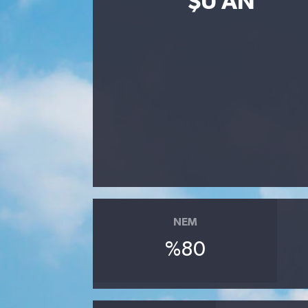
ŞU AN
Eğitim
Sağlık
Dünya
Magazin
Gündem
Kültür & Sanat
NEM
Teknoloji
%80
Bilim
Genel