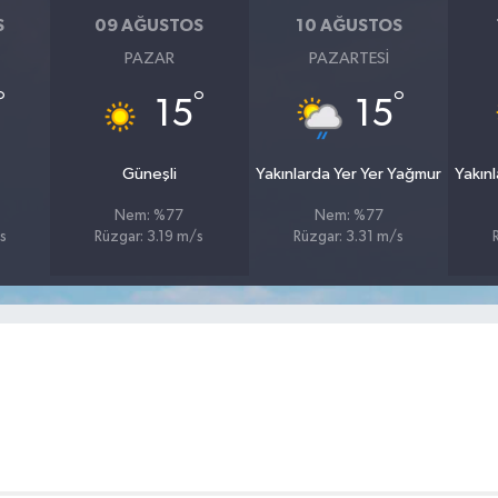
S
09 AĞUSTOS
10 AĞUSTOS
PAZAR
PAZARTESI
°
°
°
15
15
Güneşli
Yakınlarda Yer Yer Yağmur
Yakın
Nem: %77
Nem: %77
s
Rüzgar: 3.19 m/s
Rüzgar: 3.31 m/s