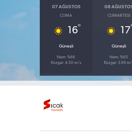
07 AĞUSTOS
08 AĞUSTO
Bilim, Teknoloji
CUMA
CUMARTESI
°
16
17
Güneşli
Güneşli
Nem: %66
Nem: %65
Rüzgar: 4.50 m/s
Rüzgar: 3.69 m/