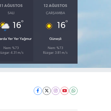
11 AĞUSTOS
12 AĞUSTOS
SALI
ÇARŞAMBA
°
°
16
16
larda Yer Yer Yağmur
Güneşli
Nem: %73
Nem: %73
Rüzgar: 4.31 m/s
Rüzgar: 3.81 m/s