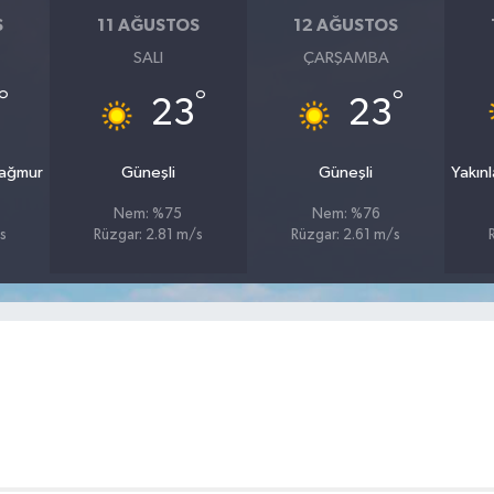
S
11 AĞUSTOS
12 AĞUSTOS
SALI
ÇARŞAMBA
°
°
°
23
23
Yağmur
Güneşli
Güneşli
Yakın
Nem: %75
Nem: %76
s
Rüzgar: 2.81 m/s
Rüzgar: 2.61 m/s