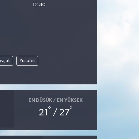
12:30
avşat
Yusufeli
EN DÜŞÜK / EN YÜKSEK
°
°
21
/ 27