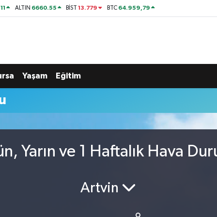
11
6660.55
13.779
64.959,79
ALTIN
BİST
BTC
ursa
Yaşam
Eğitim
u
n, Yarın ve 1 Haftalık Hava Du
Artvin