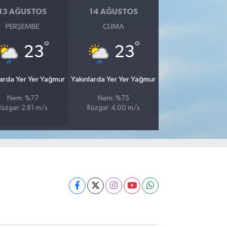
13 AĞUSTOS
14 AĞUSTOS
PERŞEMBE
CUMA
°
°
23
23
larda Yer Yer Yağmur
Yakınlarda Yer Yer Yağmur
Nem: %77
Nem: %75
Rüzgar: 2.81 m/s
Rüzgar: 4.00 m/s