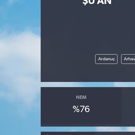
ŞU AN
Eğitim
Sağlık
Dünya
Magazin
Ardanuç
Arhav
Gündem
Kültür & Sanat
NEM
Teknoloji
%76
Bilim
Genel