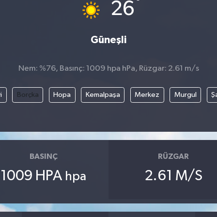
°
26
Güneşli
Nem: %76, Basınç: 1009 hpa hPa, Rüzgar: 2.61 m/s
i
Borçka
Hopa
Kemalpaşa
Merkez
Murgul
Ş
BASINÇ
RÜZGAR
1009 HPA
2.61 M/S
hpa