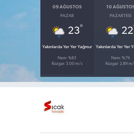
09 AĞUSTOS
10 AĞUSTO
Bilim, Teknoloji
PAZAR
PAZARTESI
°
23
22
Yakınlarda Yer Yer Yağmur
Yakınlarda Yer Yer 
Nem: %83
Nem: %79
Rüzgar: 3.00 m/s
Rüzgar: 2.89 m/