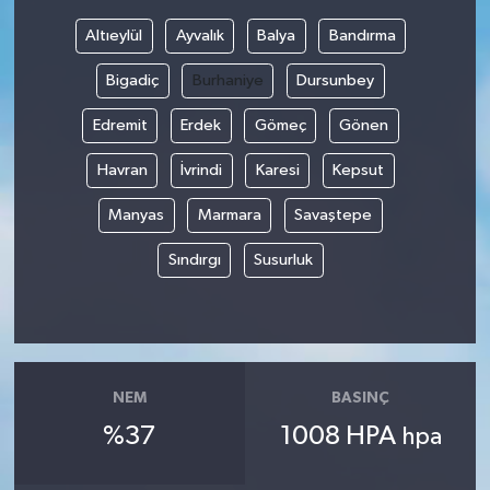
Altıeylül
Ayvalık
Balya
Bandırma
Bilim, Teknoloji
Bigadiç
Burhaniye
Dursunbey
Edremit
Erdek
Gömeç
Gönen
Havran
İvrindi
Karesi
Kepsut
Manyas
Marmara
Savaştepe
Sındırgı
Susurluk
NEM
BASINÇ
%37
1008 HPA
hpa