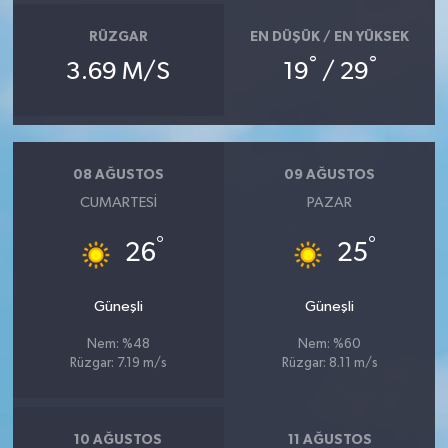
RÜZGAR
EN DÜŞÜK / EN YÜKSEK
°
°
3.69 M/S
19
/ 29
08 AĞUSTOS
09 AĞUSTOS
CUMARTESI
PAZAR
°
°
26
25
Güneşli
Güneşli
Nem: %48
Nem: %60
Rüzgar: 7.19 m/s
Rüzgar: 8.11 m/s
10 AĞUSTOS
11 AĞUSTOS