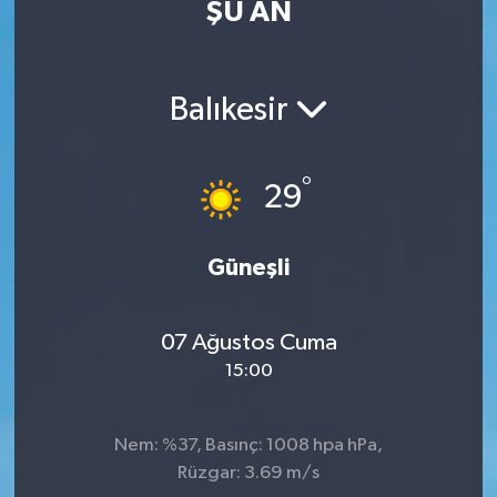
ŞU AN
Eğitim
Sağlık
Balıkesir
Dünya
°
29
Magazin
Gündem
Güneşli
Kültür & Sanat
07 Ağustos Cuma
15:00
Teknoloji
Bilim
Nem: %37, Basınç: 1008 hpa hPa,
Rüzgar: 3.69 m/s
Genel