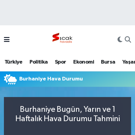
Bursa
Nöbetçi Eczaneler
Yerel
Hava Durumu
Yaşam
Trafik Durumu
Türkiye
Politika
Spor
Ekonomi
Bursa
Yaşa
Siyaset
Süper Lig Puan Durumu ve Fikstür
Burhaniye Hava Durumu
Politika
Tüm Manşetler
Spor
Son Dakika Haberleri
Burhaniye Bugün, Yarın ve 1
Türkiye
Haber Arşivi
Haftalık Hava Durumu Tahmini
Ekonomi