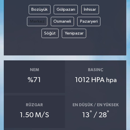
Bozüyük
Gölpazarı
İnhisar
Bilim, Teknoloji
Merkez
Osmaneli
Pazaryeri
Söğüt
Yenipazar
NEM
BASINÇ
%71
1012 HPA
hpa
RÜZGAR
EN DÜŞÜK / EN YÜKSEK
°
°
1.50 M/S
13
/ 28