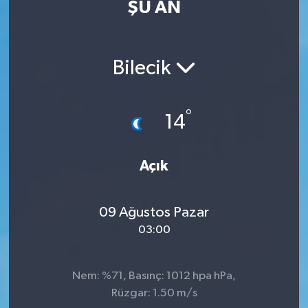
ŞU AN
Eğitim
Sağlık
Bilecik
Dünya
°
14
Magazin
Gündem
Açık
Kültür & Sanat
09 Ağustos Pazar
03:00
Teknoloji
Bilim
Nem: %71, Basınç: 1012 hpa hPa,
Rüzgar: 1.50 m/s
Genel