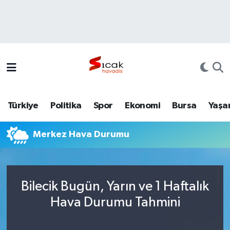
Bursa
Nöbetçi Eczaneler
Yerel
Hava Durumu
Yaşam
Trafik Durumu
Türkiye
Politika
Spor
Ekonomi
Bursa
Yaşa
Siyaset
Süper Lig Puan Durumu ve Fikstür
Merkez Hava Durumu
Politika
Tüm Manşetler
Spor
Son Dakika Haberleri
Bilecik Bugün, Yarın ve 1 Haftalık
Türkiye
Haber Arşivi
Hava Durumu Tahmini
Ekonomi