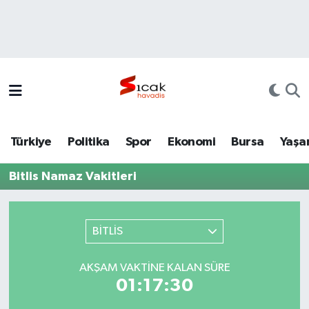
Bursa
Nöbetçi Eczaneler
Yerel
Hava Durumu
Yaşam
Trafik Durumu
Türkiye
Politika
Spor
Ekonomi
Bursa
Yaşa
Siyaset
Süper Lig Puan Durumu ve Fikstür
Bitlis Namaz Vakitleri
Politika
Tüm Manşetler
Spor
Son Dakika Haberleri
BİTLİS
Türkiye
Haber Arşivi
AKŞAM VAKTINE KALAN SÜRE
01:17:30
Ekonomi