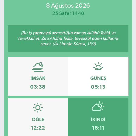
8 Ağustos 2026
Eğitim
25 Safer 1448
Sağlık
(Bir iş yapmaya) azmettiğin zaman Allâhü Teâlâ'ya
tevekkül et. Zira Allâhü Teâlâ, tevekkül eden kullarını
Dünya
sever. (Âl-i İmrân Sûresi, 159)
Magazin
Gündem
İMSAK
GÜNEŞ
03:38
05:13
Kültür & Sanat
Teknoloji
Bilim
ÖĞLE
İKINDI
12:22
16:11
Genel