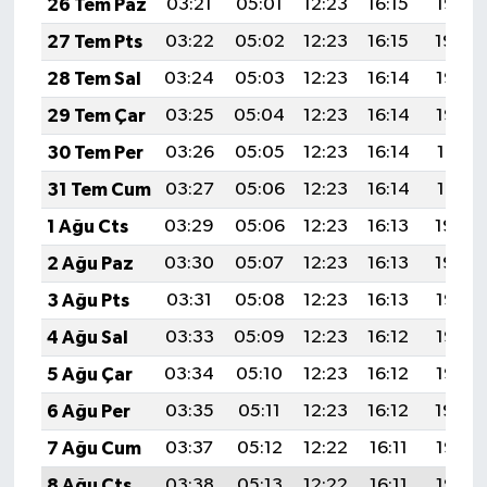
26 Tem Paz
03:21
05:01
12:23
16:15
19:35
27 Tem Pts
03:22
05:02
12:23
16:15
19:34
28 Tem Sal
03:24
05:03
12:23
16:14
19:33
29 Tem Çar
03:25
05:04
12:23
16:14
19:32
30 Tem Per
03:26
05:05
12:23
16:14
19:31
31 Tem Cum
03:27
05:06
12:23
16:14
19:31
1 Ağu Cts
03:29
05:06
12:23
16:13
19:30
2 Ağu Paz
03:30
05:07
12:23
16:13
19:29
3 Ağu Pts
03:31
05:08
12:23
16:13
19:28
4 Ağu Sal
03:33
05:09
12:23
16:12
19:27
5 Ağu Çar
03:34
05:10
12:23
16:12
19:25
6 Ağu Per
03:35
05:11
12:23
16:12
19:24
7 Ağu Cum
03:37
05:12
12:22
16:11
19:23
8 Ağu Cts
03:38
05:13
12:22
16:11
19:22