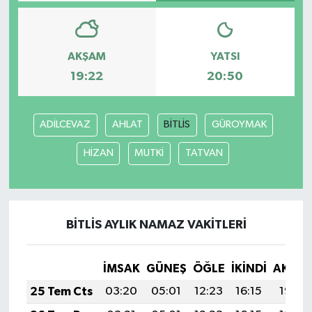
Bilim, Teknoloji
AKŞAM
YATSI
19:22
20:50
ADİLCEVAZ
AHLAT
BİTLİS
GÜROYMAK
HİZAN
MUTKİ
TATVAN
BİTLİS AYLIK NAMAZ VAKITLERI
İMSAK
GÜNEŞ
ÖĞLE
İKINDI
AKŞA
25 Tem Cts
03:20
05:01
12:23
16:15
19:36