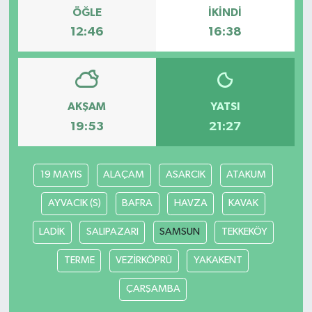
ÖĞLE
İKINDI
12:46
16:38
Bilim, Teknoloji
AKŞAM
YATSI
19:53
21:27
19 MAYIS
ALAÇAM
ASARCIK
ATAKUM
AYVACIK (S)
BAFRA
HAVZA
KAVAK
LADİK
SALIPAZARI
SAMSUN
TEKKEKÖY
TERME
VEZİRKÖPRÜ
YAKAKENT
ÇARŞAMBA