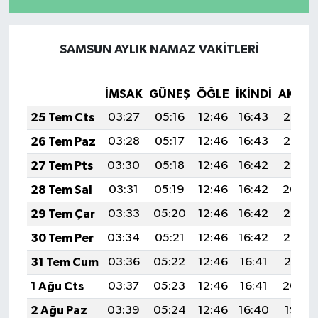
SAMSUN AYLIK NAMAZ VAKITLERI
İMSAK
GÜNEŞ
ÖĞLE
İKINDI
AKŞA
25 Tem Cts
03:27
05:16
12:46
16:43
20:07
26 Tem Paz
03:28
05:17
12:46
16:43
20:06
27 Tem Pts
03:30
05:18
12:46
16:42
20:05
28 Tem Sal
03:31
05:19
12:46
16:42
20:04
29 Tem Çar
03:33
05:20
12:46
16:42
20:03
30 Tem Per
03:34
05:21
12:46
16:42
20:02
31 Tem Cum
03:36
05:22
12:46
16:41
20:01
1 Ağu Cts
03:37
05:23
12:46
16:41
20:00
2 Ağu Paz
03:39
05:24
12:46
16:40
19:58