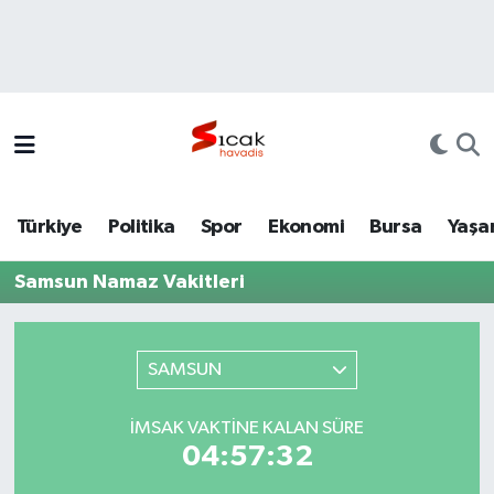
Bursa
Nöbetçi Eczaneler
Yerel
Hava Durumu
Yaşam
Trafik Durumu
Türkiye
Politika
Spor
Ekonomi
Bursa
Yaşa
Siyaset
Süper Lig Puan Durumu ve Fikstür
Samsun Namaz Vakitleri
Politika
Tüm Manşetler
Spor
Son Dakika Haberleri
SAMSUN
Türkiye
Haber Arşivi
İMSAK VAKTINE KALAN SÜRE
04:57:32
Ekonomi