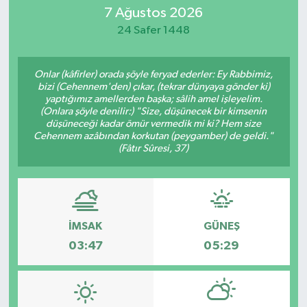
7 Ağustos 2026
Eğitim
24 Safer 1448
Sağlık
Onlar (kâfirler) orada şöyle feryad ederler: Ey Rabbimiz,
bizi (Cehennem'den) çıkar, (tekrar dünyaya gönder ki)
Dünya
yaptığımız amellerden başka; sâlih amel işleyelim.
(Onlara şöyle denilir:) "Size, düşünecek bir kimsenin
düşüneceği kadar ömür vermedik mi ki? Hem size
Magazin
Cehennem azâbından korkutan (peygamber) de geldi."
(Fâtır Sûresi, 37)
Gündem
Kültür & Sanat
İMSAK
GÜNEŞ
Teknoloji
03:47
05:29
Bilim
Genel